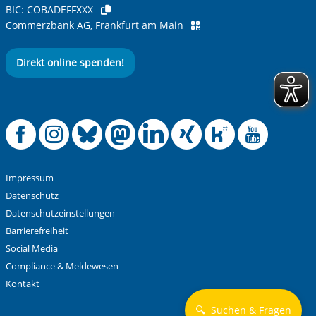
BIC:
COBADEFFXXX
Commerzbank AG, Frankfurt am Main
Direkt online spenden!
Offizielle Facebook
Offizielle Instag
Offizielle Blue
Offizielle M
Offizielle
Offiziel
Offiz
Off
Impressum
Datenschutz
Datenschutzeinstellungen
Barrierefreiheit
Social Media
Compliance & Meldewesen
Kontakt
🔍
Suchen & Fragen