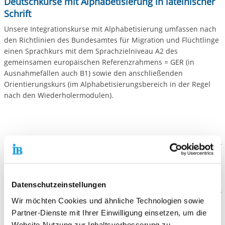
Deutschkurse mit Alphabetisierung in lateinischer
Schrift
Unsere Integrationskurse mit Alphabetisierung umfassen nach
den Richtlinien des Bundesamtes für Migration und Flüchtlinge
einen Sprachkurs mit dem Sprachzielniveau A2 des
gemeinsamen europäischen Referenzrahmens = GER (in
Ausnahmefällen auch B1) sowie den anschließenden
Orientierungskurs (im Alphabetisierungsbereich in der Regel
nach den Wiederholermodulen).
Der Ablauf
Datenschutzeinstellungen
Integrationskurse mit Alphabetisierung umfassen 900
Unterrichtseinheiten sprachliche Grundförderung und
Wir möchten Cookies und ähnliche Technologien sowie
zusätzlich 100 Unterrichtseinheiten Orientierungskurs
Die Voraussetzungen
Partner-Dienste mit Ihrer Einwilligung einsetzen, um die
(Erstverfahren).
Website-Nutzung zur Inhaltsverbesserung zu