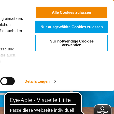
Jobs
Suchen
Alle Cookies zulassen
ng einsetzen,
Spenden
olchen
Nur ausgewählte Cookies zulassen
Sie auch den
Nur notwendige Cookies
verwenden
esse und
ter auch,
n
stet, was zu
Details zeigen
sicht
. Wenn
le Cookie-
 diese
achten Sie: