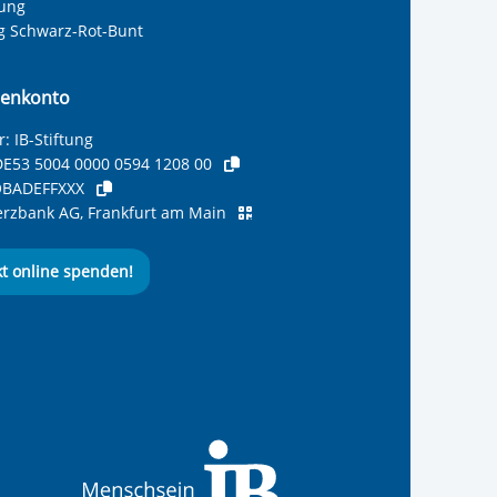
tung
ng Schwarz-Rot-Bunt
enkonto
: IB-Stiftung
E53 5004 0000 0594 1208 00
BADEFFXXX
zbank AG, Frankfurt am Main
kt online spenden!
ernationalen Bund
 Internationalen Bund
 Internationalen Bund
 des Internationalen B
e des Internationalen 
 des Internationalen Bu
Seite des International
ube-Kanal des Internat