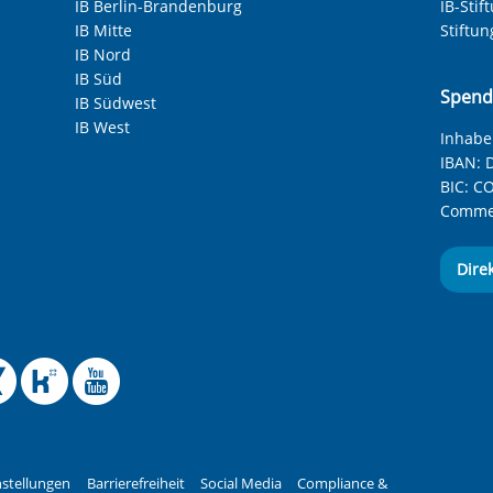
IB Berlin-Brandenburg
IB-Stif
IB Mitte
Stiftu
IB Nord
IB Süd
Spend
IB Südwest
IB West
Inhaber
IBAN:
D
BIC:
CO
Commer
Dire
 Facebook-Seite des Int
le Instagram-Seite des
elle BlueSky-Seite des
izielle Mastodon-Seite
ffizielle LinkedIn-Seit
Offizielle Xing-Seite
Offizielle Kununu-
Offizieller YouT
stellungen
Barrierefreiheit
Social Media
Compliance &