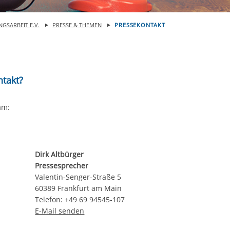
rstreckt sich nicht auf notwendige Cookies, die erforderlich zur B
n und somit gewünschten Website-Funktionen sind. Diese Cooki
NGSARBEIT E.V.
PRESSE & THEMEN
PRESSEKONTAKT
ressen und daher unabhängig von einer Einwilligung.
ntakt?
am:
Dirk Altbürger
Pressesprecher
Valentin-Senger-Straße 5
60389 Frankfurt am Main
Telefon: +49 69 94545-107
E-Mail senden