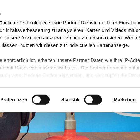
n
hnliche Technologien sowie Partner-Dienste mit Ihrer Einwilligu
orte & Angebote
Presse & Themen
Jobs & Karriere
r Inhaltsverbesserung zu analysieren, Karten und Videos mit s
n, unsere Anzeigen auszuwerten und zu personalisieren. Wenn 
 zulassen, nutzen wir diesen zur individuellen Kartenanzeige.
 erforderlich ist, erhalten unsere Partner Daten wie Ihre IP-Adr
n mit Daten von anderen Websites. Die Partner erkennen mitun
uch verschiedene Geräte verwenden, und verknüpfen die Date
kann die Datenübertragung in Drittländer (insb. die USA) nicht
rt ist kein der EU gleichwertiges Datenschutzniveau gewährlei
hre Daten führen kann.
Präferenzen
Statistik
Marketing
 in unseren
Datenschutzhinweisen
und in unserer
Cookie-Über
site-Funktionen für diese Zwecke aktiviert sind, müssen Sie al
können mittels nachfolgender Buttons über Ihre Einwilligung für
 erteilte Einwilligung stets für die Zukunft widerrufen. Bitte be