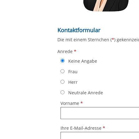
Kontaktformular
Das Formular enthält einige Fehler!
Die mit einem Sternchen (
*
) gekennzei
Anrede
*
Keine Angabe
Frau
Herr
Neutrale Anrede
Vorname
*
Ihre E-Mail-Adresse
*