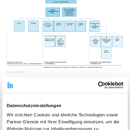
Klicken Sie auf die einzelnen Reiter, um mehr über
die jeweiligen Bereiche zu erfahren:
Datenschutzeinstellungen
Präsidium, Beirat &
Wir möchten Cookies und ähnliche Technologien sowie
Bundeskuratorium
Partner-Dienste mit Ihrer Einwilligung einsetzen, um die
Website-Nutzung zur Inhaltsverbesserung zu