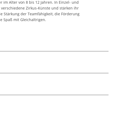
r im Alter von 8 bis 12 Jahren. In Einzel- und
verschiedene Zirkus-Künste und stärken ihr
ie Stärkung der Teamfähigkeit, die Förderung
 Spaß mit Gleichaltrigen.
chen und Familien für eine gesunde und
hneten Felder sind Pflichtfelder.