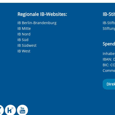
Regionale IB-Websites:
IB-St
IB Berlin-Brandenburg
IB-Stif
IB Mitte
Stiftu
IB Nord
IB Süd
Spend
IB Südwest
IB West
Inhaber
IBAN:
D
BIC:
CO
Commer
Dire
 Facebook-Seite des Int
le Instagram-Seite des
elle BlueSky-Seite des
izielle Mastodon-Seite
ffizielle LinkedIn-Seit
Offizielle Xing-Seite
Offizielle Kununu-
Offizieller YouT