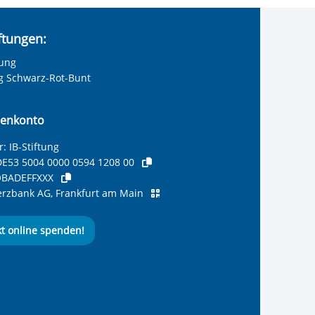
iftungen:
tung
ng Schwarz-Rot-Bunt
enkonto
: IB-Stiftung
E53 5004 0000 0594 1208 00
BADEFFXXX
zbank AG, Frankfurt am Main
kt online spenden!
ernationalen Bund
 Internationalen Bund
 Internationalen Bund
 des Internationalen B
e des Internationalen 
 des Internationalen Bu
Seite des International
ube-Kanal des Internat