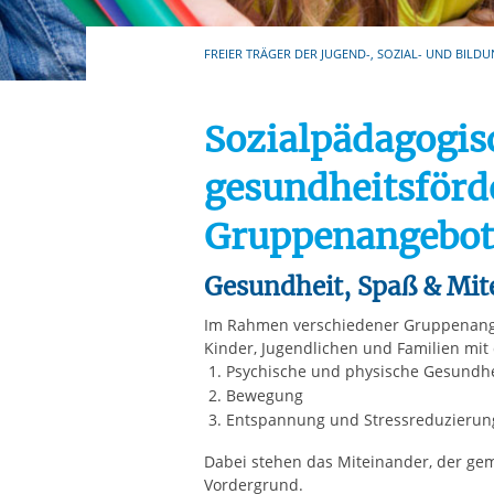
Ihre etwaige Einwilligung e
der von Ihnen aufgerufene
FREIER TRÄGER DER JUGEND-, SOZIAL- UND BILDU
aufgrund berechtigter Inte
Sozialpädagogis
gesundheitsförd
Gruppenangebot
Gesundheit, Spaß & Mit
Im Rahmen verschiedener Gruppenangeb
Kinder, Jugendlichen und Familien mit 
Psychische und physische Gesundh
Bewegung
Entspannung und Stressreduzierun
Dabei stehen das Miteinander, der ge
Vordergrund.