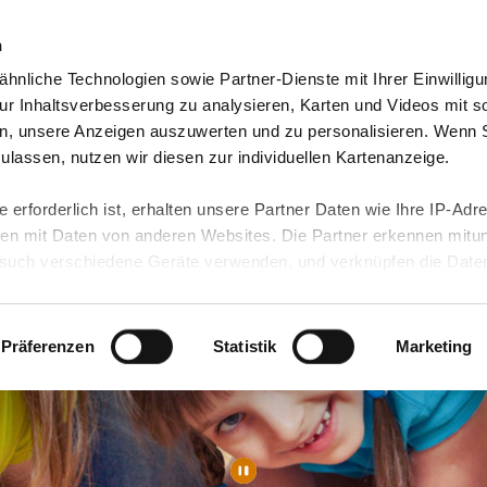
n
hnliche Technologien sowie Partner-Dienste mit Ihrer Einwilligu
orte & Angebote
Presse & Themen
Jobs & Karriere
r Inhaltsverbesserung zu analysieren, Karten und Videos mit s
n, unsere Anzeigen auszuwerten und zu personalisieren. Wenn 
 zulassen, nutzen wir diesen zur individuellen Kartenanzeige.
 erforderlich ist, erhalten unsere Partner Daten wie Ihre IP-Adr
n mit Daten von anderen Websites. Die Partner erkennen mitun
uch verschiedene Geräte verwenden, und verknüpfen die Date
kann die Datenübertragung in Drittländer (insb. die USA) nicht
rt ist kein der EU gleichwertiges Datenschutzniveau gewährlei
hre Daten führen kann.
Präferenzen
Statistik
Marketing
 in unseren
Datenschutzhinweisen
und in unserer
Cookie-Über
site-Funktionen für diese Zwecke aktiviert sind, müssen Sie al
können mittels nachfolgender Buttons über Ihre Einwilligung für
 erteilte Einwilligung stets für die Zukunft widerrufen. Bitte be