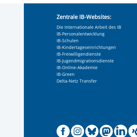
Anrede
*
Zentrale IB-Websites:
Keine Angabe
Die Internationale Arbeit des IB
Frau
IB-Personalentwicklung
Herr
IB-Schulen
IB-Kindertageseinrichtungen
Neutrale Anrede
IB-Freiwilligendienste
Unternehmen
IB-Jugendmigrationsdienste
IB-Online-Akademie
IB-Green
Delta-Netz Transfer
Nachname, Vorname
*
Adresse (PLZ, Ort, Strasse)
Offizielle
Offiziel
Offizi
Off
O
Ihre E-Mail-Adresse
*