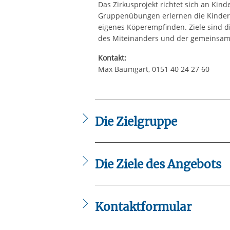
Das Zirkusprojekt richtet sich an Kinde
Gruppenübungen erlernen die Kinder 
eigenes Köperempfinden. Ziele sind d
des Miteinanders und der gemeinsame
Kontakt:
Max Baumgart, 0151 40 24 27 60
Die Zielgruppe
Kinder, Jugendliche und ihre Familien.
Die Ziele des Angebots
Sensibilisierung der Kinder, Jugendli
ausgeglichene Lebensweise.
Kontaktformular
Die mit einem Sternchen (
*
) gekennzeic