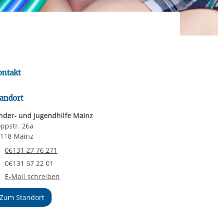
rgabe starten/stoppen
ereitstellung
es setzen wir
ontakt
andort
nder- und Jugendhilfe Mainz
ppstr. 26a
118 Mainz
Telefonnummer
06131 27 76 271
Faxnummer
06131 67 22 01
E-Mail an Kinder- und Jugendhilfe Mainz
E-Mail schreiben
Zum Standort