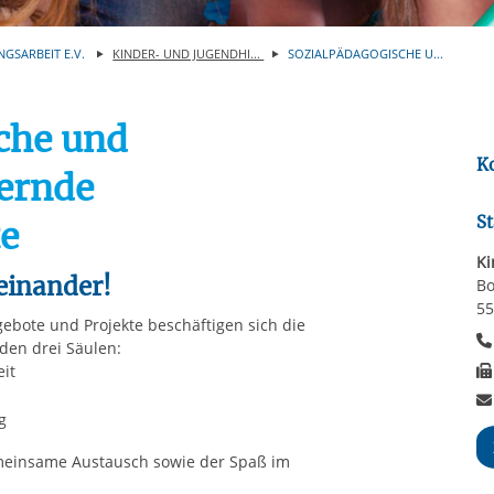
Automatische Wiede
rstreckt sich nicht auf notwendige Cookies, die erforderlich zur B
n und somit gewünschten Website-Funktionen sind. Diese Cooki
NGSARBEIT E.V.
KINDER- UND JUGENDHI...
SOZIALPÄDAGOGISCHE U...
ressen und daher unabhängig von einer Einwilligung.
che und
K
ernde
St
e
Ki
einander!
Bo
55
ote und Projekte beschäftigen sich die
den drei Säulen:
eit
g
meinsame Austausch sowie der Spaß im