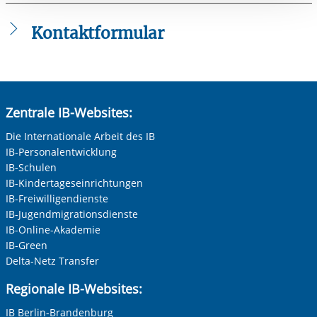
Einwilligung.
IGS Rheingauviertel
Kontaktformular
Kellerskopfschule
Die mit einem Sternchen (
*
) gekennzeichneten Felder sind
Mosbacher Berg
Pflichtfelder.
MSS Dichterviertel
Anrede
*
Zentrale IB-Websites:
Riederbergschule
Keine Angabe
Die Internationale Arbeit des IB
IB-Personalentwicklung
Frau
Sophie-und-Hans-Scholl-Schule
IB-Schulen
Herr
Oranienschule
IB-Kindertageseinrichtungen
IB-Freiwilligendienste
Neutrale Anrede
Wilhelm-Heinrich-von-Riehl-Schule
IB-Jugendmigrationsdienste
Unternehmen
IB-Online-Akademie
Wilhelm-Leuschner-Schule
IB-Green
Delta-Netz Transfer
Nachname, Vorname
*
Regionale IB-Websites:
IB Berlin-Brandenburg