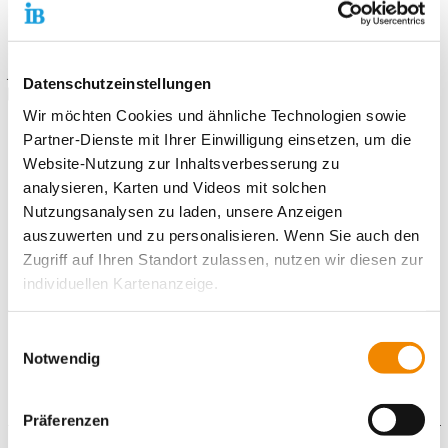
Sprachcafé.
Sie möchten mehr erfahren? Lesen Sie unsere neue
Jubiläumsbroschüre zum 10-jährigen Bestehen des Projekts.
Datenschutzeinstellungen
>>> Klick!
Wir möchten Cookies und ähnliche Technologien sowie
Partner-Dienste mit Ihrer Einwilligung einsetzen, um die
Website-Nutzung zur Inhaltsverbesserung zu
analysieren, Karten und Videos mit solchen
Nutzungsanalysen zu laden, unsere Anzeigen
auszuwerten und zu personalisieren. Wenn Sie auch den
Zugriff auf Ihren Standort zulassen, nutzen wir diesen zur
individuellen Kartenanzeige.
Soweit es für diese Zwecke erforderlich ist, erhalten
Einwilligungsauswahl
unsere Partner Daten wie Ihre IP-Adresse und
Notwendig
verarbeiten diese zusammen mit Daten von anderen
Websites. Die Partner erkennen mitunter auch, wenn Sie
Präferenzen
zum Website-Besuch verschiedene Geräte verwenden,