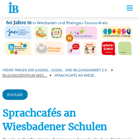
Springe zum Inhalt
Automatische Wiede
FREIER TRÄGER DER JUGEND-, SOZIAL- UND BILDUNGSARBEIT E.V.
BILDUNGSZENTRUM WIES...
SPRACHCAFÉS AN WIESB...
Kontakt
Sprachcafés an
Wiesbadener Schulen