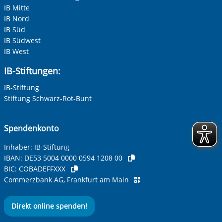
IB Mitte
Adresse (PLZ, Ort, Strasse)
IB Nord
IB Süd
IB Südwest
IB West
Ihre E-Mail-Adresse
*
IB-Stiftungen:
IB-Stiftung
Ihre Telefonnummer
Stiftung Schwarz-Rot-Bunt
Spendenkonto
Betreff ihrer Anfrage
Inhaber: IB-Stiftung
IBAN:
DE53 5004 0000 0594 1208 00
BIC:
COBADEFFXXX
Ihre Nachricht
*
Commerzbank AG, Frankfurt am Main
Direkt online spenden!