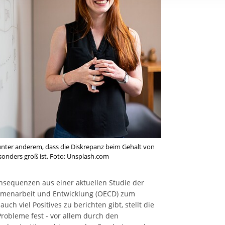
rstreckt sich nicht auf notwendige Cookies, die erforderlich zur B
n und somit gewünschten Website-Funktionen sind. Diese Cooki
ressen und daher unabhängig von einer Einwilligung.
e unter anderem, dass die Diskrepanz beim Gehalt von
onders groß ist. Foto: Unsplash.com
onsequenzen aus einer aktuellen Studie der
ammenarbeit und Entwicklung (OECD) zum
h viel Positives zu berichten gibt, stellt die
robleme fest - vor allem durch den