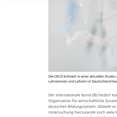
Ihre etwaige Einwilligung e
der von Ihnen aufgerufene
aufgrund berechtigter Inte
Die OECD kritisiert in einer aktuellen Studi
Lehrerinnen und Lehrern in Deutschland bes
Der Internationale Bund (IB) fordert K
Organisation für wirtschaftliche Zus
deutschen Bildungssystem. Obwohl es auc
Untersuchung hierzulande noch viele P