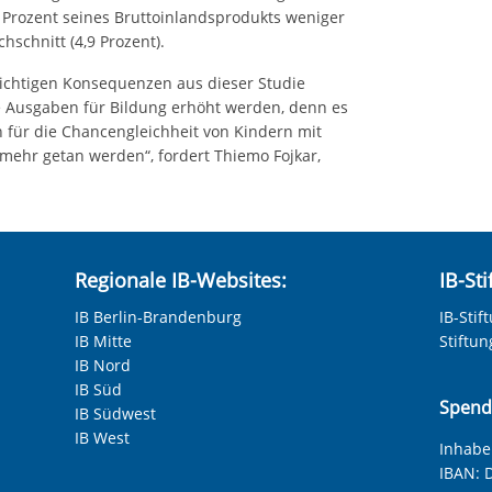
 Prozent seines Bruttoinlandsprodukts weniger
hschnitt (4,9 Prozent).
ichtigen Konsequenzen aus dieser Studie
e Ausgaben für Bildung erhöht werden, denn es
ch für die Chancengleichheit von Kindern mit
mehr getan werden“, fordert Thiemo Fojkar,
Regionale IB-Websites:
IB-St
IB Berlin-Brandenburg
IB-Stif
IB Mitte
Stiftu
IB Nord
IB Süd
Spend
IB Südwest
IB West
Inhaber
IBAN:
D