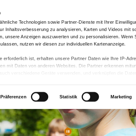
n
hnliche Technologien sowie Partner-Dienste mit Ihrer Einwilligu
orte & Angebote
Presse & Themen
Jobs & Karriere
r Inhaltsverbesserung zu analysieren, Karten und Videos mit s
n, unsere Anzeigen auszuwerten und zu personalisieren. Wenn 
 zulassen, nutzen wir diesen zur individuellen Kartenanzeige.
 erforderlich ist, erhalten unsere Partner Daten wie Ihre IP-Adr
n mit Daten von anderen Websites. Die Partner erkennen mitun
uch verschiedene Geräte verwenden, und verknüpfen die Date
kann die Datenübertragung in Drittländer (insb. die USA) nicht
rt ist kein der EU gleichwertiges Datenschutzniveau gewährlei
hre Daten führen kann.
Präferenzen
Statistik
Marketing
 in unseren
Datenschutzhinweisen
und in unserer
Cookie-Über
site-Funktionen für diese Zwecke aktiviert sind, müssen Sie al
können mittels nachfolgender Buttons über Ihre Einwilligung für
 erteilte Einwilligung stets für die Zukunft widerrufen. Bitte be