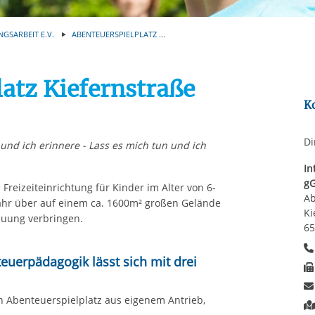
Automatische Wiede
rstreckt sich nicht auf notwendige Cookies, die erforderlich zur B
n und somit gewünschten Website-Funktionen sind. Diese Cooki
NGSARBEIT E.V.
ABENTEUERSPIELPLATZ ...
ressen und daher unabhängig von einer Einwilligung.
atz Kiefernstraße
K
Di
 und ich erinnere - Lass es mich tun und ich
In
g
 Freizeiteinrichtung für Kinder im Alter von 6-
Ab
Jahr über auf einem ca. 1600m² großen Gelände
Ki
euung verbringen.
65
euerpädagogik lässt sich mit drei
 Abenteuerspielplatz aus eigenem Antrieb,