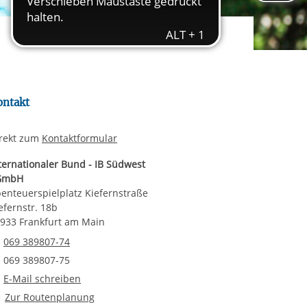
rgabe starten/stoppen
ereitstellung
es setzen wir
ontakt
rekt zum
Kontaktformular
ternationaler Bund - IB Südwest
GmbH
enteuerspielplatz Kiefernstraße
efernstr. 18b
933 Frankfurt am Main
Telefonnummer
069 389807-74
Faxnummer
069 389807-75
E-Mail an Abenteuerspielplatz Kiefernstraße
E-Mail schreiben
Route planen
Zur Routenplanung