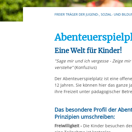
Ihre etwaige Einwilligung e
der von Ihnen aufgerufene
FREIER TRÄGER DER JUGEND-, SOZIAL- UND BILDU
aufgrund berechtigter Inte
Abenteuerspielpl
Eine Welt für Kinder!
"Sage mir und ich vergesse - Zeige mir
verstehe"
(Konfuzius)
Der Abenteuerspielplatz ist eine offene
12 Jahren. Sie können hier das ganze 
ihre Freizeit unter pädagogischer Betr
Das besondere Profil der Abent
Prinzipien umschreiben:
Freiwilligkeit -
Die Kinder besuchen den