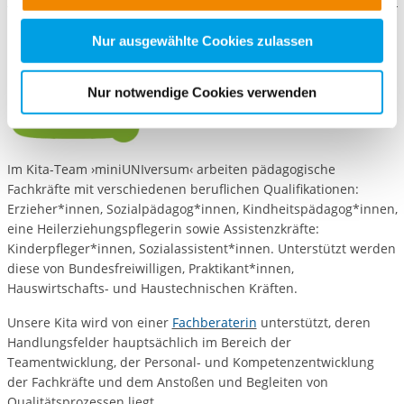
nachfolgender Buttons über Ihre Einwilligung für diese
Zwecke entscheiden und Ihre erteilte Einwilligung stets
Nur ausgewählte Cookies zulassen
für die Zukunft widerrufen. Bitte beachten Sie: Ihre
etwaige Einwilligung erstreckt sich nicht auf notwendige
Nur notwendige Cookies verwenden
Cookies, die erforderlich zur Bereitstellung der von Ihnen
aufgerufenen und somit gewünschten Website-
Funktionen sind. Diese Cookies setzen wir aufgrund
Im Kita-Team ›miniUNIversum‹ arbeiten pädagogische
berechtigter Interessen und daher unabhängig von einer
Fachkräfte mit verschiedenen beruflichen Qualifikationen:
Einwilligung.
Erzieher*innen, Sozialpädagog*innen, Kindheitspädagog*innen,
eine Heilerziehungspflegerin sowie Assistenzkräfte:
Kinderpfleger*innen, Sozialassistent*innen. Unterstützt werden
diese von Bundesfreiwilligen, Praktikant*innen,
Hauswirtschafts- und Haustechnischen Kräften.
Unsere Kita wird von einer
Fachberaterin
unterstützt, deren
Handlungsfelder hauptsächlich im Bereich der
Teamentwicklung, der Personal- und Kompetenzentwicklung
der Fachkräfte und dem Anstoßen und Begleiten von
Qualitätsprozessen liegt.