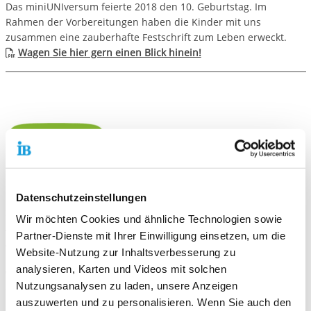
Das miniUNIversum feierte 2018 den 10. Geburtstag. Im
Rahmen der Vorbereitungen haben die Kinder mit uns
zusammen eine zauberhafte Festschrift zum Leben erweckt.
Wagen Sie hier gern einen Blick hinein!
Die Grundlage unserer pädagogischen Arbeit bildet der
Datenschutzeinstellungen
Sächsische Bildungsplan. Darüber hinaus orientiert sich unsere
Wir möchten Cookies und ähnliche Technologien sowie
Arbeit am Reggio-Ansatz, einem elementarpädagogischen
Partner-Dienste mit Ihrer Einwilligung einsetzen, um die
Ansatz, der seinen Ursprung in der Nachkriegszeit in Italien hat.
Website-Nutzung zur Inhaltsverbesserung zu
Die Reggio-Pädagogik vertritt das Bild des kompetenten Kindes,
analysieren, Karten und Videos mit solchen
welches seine Entwicklung selbst aktiv voranbringt und die Welt
Nutzungsanalysen zu laden, unsere Anzeigen
eigenständig erforscht. Die pädagogischen Fachkräfte
auszuwerten und zu personalisieren. Wenn Sie auch den
übernehmen die Rolle des Mitforschers und des Begleiters der