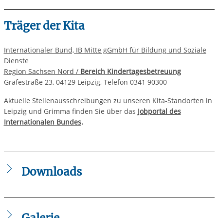
Träger der Kita
Internationaler Bund, IB Mitte gGmbH für Bildung und Soziale
Dienste
Region Sachsen Nord /
Bereich Kindertagesbetreuung
Gräfestraße 23, 04129 Leipzig, Telefon 0341 90300
Aktuelle Stellenausschreibungen zu unseren Kita-Standorten in
Leipzig und Grimma finden Sie über das
Jobportal des
Internationalen Bundes
.
Downloads
Eroeffnung_Spielplatz_Kita_miniUNIversum_Einladung_06
IB_Kita_miniUNIversum_Festschrift_2018.pdf
IB_Kita_miniUNIversum_Konzeption_01.2026.pdf
Galerie