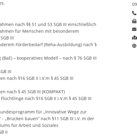
es.
09
men nach §§ 51 und 53 SGB III einschließlich
nahmen für Menschen mit besonderem
SGB III
derem Förderbedarf (Reha-Ausbildung) nach §
(BaE) – kooperatives Modell – nach § 76 SGB III
GB III
 nach §16 SGB II i.V.m § 45 SGB III
n nach § 45 SGB III (KOMPAKT)
üchtlinge nach §16 SGB II i.V.m § 45 SGB III
undesprogramm für „Innovative Wege zur
 - „Brücken bauen“ nach §11 SGB IX i.V. m der
iums für Arbeit und Soziales
B II