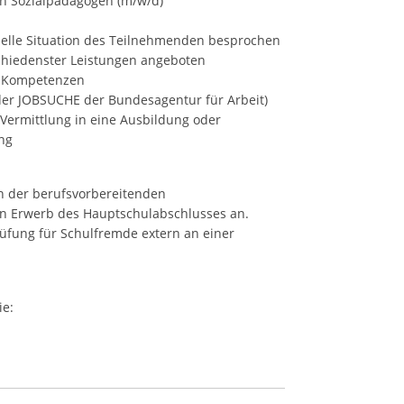
ch Sozialpädagogen (m/w/d)
zielle Situation des Teilnehmenden besprochen
chiedenster Leistungen angeboten
r Kompetenzen
der JOBSUCHE der Bundesagentur für Arbeit)
 Vermittlung in eine Ausbildung oder
ng
n der berufsvorbereitenden
 Erwerb des Hauptschulabschlusses an.
üfung für Schulfremde extern an einer
ie: