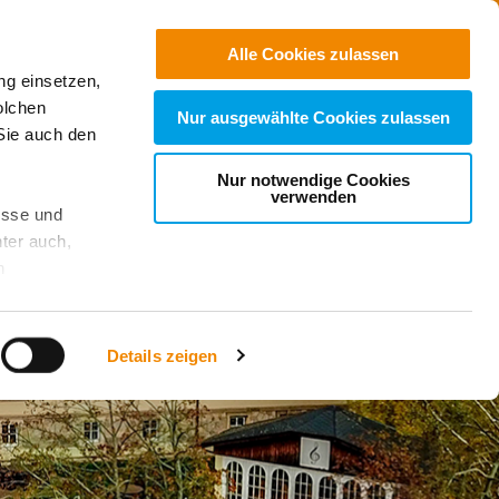
Jobs
Suchen
Alle Cookies zulassen
ng einsetzen,
Spenden
olchen
Nur ausgewählte Cookies zulassen
Sie auch den
Nur notwendige Cookies
verwenden
esse und
ter auch,
n
stet, was zu
Details zeigen
sicht
. Wenn
le Cookie-
 diese
achten Sie: