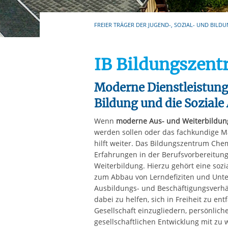
Ihre etwaige Einwilligung e
der von Ihnen aufgerufene
FREIER TRÄGER DER JUGEND-, SOZIAL- UND BILDU
aufgrund berechtigter Inte
IB Bildungszen
Moderne Dienstleistung
Bildung und die Soziale 
Wenn
moderne Aus- und Weiterbildun
werden sollen oder das fachkundige Ma
hilft weiter. Das Bildungszentrum Chem
Erfahrungen in der Berufsvorbereitung
Weiterbildung. Hierzu gehört eine soz
zum Abbau von Lerndefiziten und Unte
Ausbildungs- und Beschäftigungsverhäl
dabei zu helfen, sich in Freiheit zu entf
Gesellschaft einzugliedern, persönli
gesellschaftlichen Entwicklung mit zu 