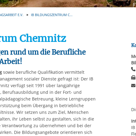
Automatische Wiede
rstreckt sich nicht auf notwendige Cookies, die erforderlich zur B
n und somit gewünschten Website-Funktionen sind. Diese Cooki
NGSARBEIT E.V.
IB BILDUNGSZENTRUM C...
ressen und daher unabhängig von einer Einwilligung.
trum Chemnitz
K
en rund um die Berufliche
Mo
Arbeit!
Bi
g
sowie berufliche Qualifikation vermittelt
nagement sozialer Dienste gefragt ist: Der IB
nitz verfügt seit 1991 über langjährige
, Berufsausbildung und in der Fort- und
ialpädagogische Betreuung, kleine Lerngruppen
rstützung beim Übergang in betriebliche
Di
tnisse. Wir setzen uns zum Ziel, Menschen
alten, ihr Leben selbst zu gestalten, sich in die
In
che Verantwortung zu übernehmen und bei der
IB
wirken. Die Bildungsangebote orientieren sich
Fl