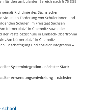
ten für den ambulanten Bereich nach § 75 SGB
n gemäß Richtlinie des Sächsischen
individuellen Förderung von Schülerinnen und
ildenden Schulen im Freistaat Sachsen
Am Körnerplatz“ in Chemnitz sowie der
 der Pestalozzischule in Limbach-Oberfrohna
ule „Am Körnerplatz“ in Chemnitz
n, Beschäftigung und sozialer Integration –
iker Systemintegration - nächster Start:
matiker Anwendungsentwicklung - nächster
achschule - школа - مدرسة - school