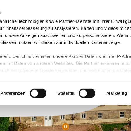
n
hnliche Technologien sowie Partner-Dienste mit Ihrer Einwilligu
orte & Angebote
Presse & Themen
Jobs & Karriere
r Inhaltsverbesserung zu analysieren, Karten und Videos mit s
n, unsere Anzeigen auszuwerten und zu personalisieren. Wenn 
 zulassen, nutzen wir diesen zur individuellen Kartenanzeige.
 erforderlich ist, erhalten unsere Partner Daten wie Ihre IP-Adr
n mit Daten von anderen Websites. Die Partner erkennen mitun
uch verschiedene Geräte verwenden, und verknüpfen die Date
kann die Datenübertragung in Drittländer (insb. die USA) nicht
rt ist kein der EU gleichwertiges Datenschutzniveau gewährlei
hre Daten führen kann.
Präferenzen
Statistik
Marketing
 in unseren
Datenschutzhinweisen
und in unserer
Cookie-Über
site-Funktionen für diese Zwecke aktiviert sind, müssen Sie al
können mittels nachfolgender Buttons über Ihre Einwilligung für
 erteilte Einwilligung stets für die Zukunft widerrufen. Bitte be