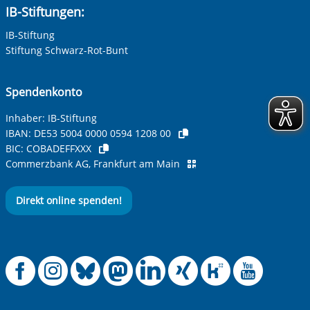
IB-Stiftungen:
IB-Stiftung
Stiftung Schwarz-Rot-Bunt
Spendenkonto
Inhaber: IB-Stiftung
IBAN:
DE53 5004 0000 0594 1208 00
BIC:
COBADEFFXXX
Commerzbank AG, Frankfurt am Main
Direkt online spenden!
Offizielle Facebook
Offizielle Instag
Offizielle Blue
Offizielle M
Offizielle
Offiziel
Offiz
Off