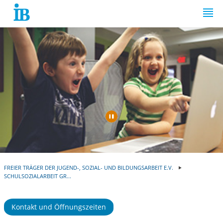
Springe zum Inhalt
Automatische Wiede
FREIER TRÄGER DER JUGEND-, SOZIAL- UND BILDUNGSARBEIT E.V.
SCHULSOZIALARBEIT GR...
Kontakt und Öffnungszeiten