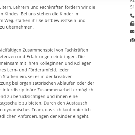
Kö
rstreckt sich nicht auf notwendige Cookies, die erforderlich zur B
5
tern, Lehrern und Fachkräften fördern wir die
n und somit gewünschten Website-Funktionen sind. Diese Cooki
n Kindes. Bei uns stehen die Kinder im
ressen und daher unabhängig von einer Einwilligung.
rem Weg, stärken ihr Selbstbewusstsein und
g zu übernehmen.
vielfältigen Zusammenspiel von Fachkräften
etenzen und Erfahrungen einbringen. Die
emeinsam mit ihren Kolleginnen und Kollegen
hes Lern- und Förderumfeld. Jeder
 Stärken ein, sei es in der kreativen
ützung bei organisatorischen Abläufen oder der
e interdisziplinäre Zusammenarbeit ermöglicht
end zu berücksichtigen und ihnen eine
tagsschule zu bieten. Durch den Austausch
in dynamisches Team, das sich kontinuierlich
iedlichen Anforderungen der Kinder eingeht.