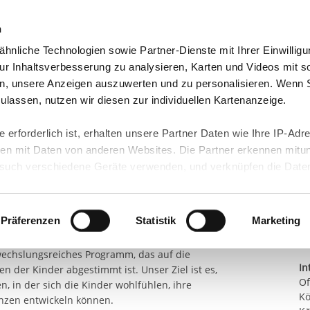
n
hnliche Technologien sowie Partner-Dienste mit Ihrer Einwilligu
orte & Angebote
Presse & Themen
Jobs & Karriere
r Inhaltsverbesserung zu analysieren, Karten und Videos mit s
n, unsere Anzeigen auszuwerten und zu personalisieren. Wenn 
NGSARBEIT E.V.
OFFENE GANZTAGSSCHUL...
 zulassen, nutzen wir diesen zur individuellen Kartenanzeige.
schule (OGS)
 erforderlich ist, erhalten unsere Partner Daten wie Ihre IP-Adr
n mit Daten von anderen Websites. Die Partner erkennen mitun
K
uch verschiedene Geräte verwenden, und verknüpfen die Date
Br
kann die Datenübertragung in Drittländer (insb. die USA) nicht
en Ganztagsschule Körnerstraße!
rt ist kein der EU gleichwertiges Datenschutzniveau gewährlei
hre Daten führen kann.
Präferenzen
Statistik
Marketing
ng OGS Körnerstraße vorzustellen, die sich der
ng von Grundschulkindern widmet. In unserer
 in unseren
Datenschutzhinweisen
und in unserer
Cookie-Über
bwechslungsreiches Programm, das auf die
site-Funktionen für diese Zwecke aktiviert sind, müssen Sie al
In
n der Kinder abgestimmt ist. Unser Ziel ist es,
Of
können mittels nachfolgender Buttons über Ihre Einwilligung für
, in der sich die Kinder wohlfühlen, ihre
Kö
nzen entwickeln können.
 erteilte Einwilligung stets für die Zukunft widerrufen. Bitte be