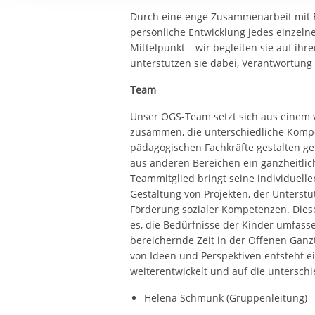
Ihre etwaige Einwilligung e
Durch eine enge Zusammenarbeit mit El
der von Ihnen aufgerufene
persönliche Entwicklung jedes einzelne
aufgrund berechtigter Inte
Mittelpunkt – wir begleiten sie auf ih
unterstützen sie dabei, Verantwortun
Team
Unser OGS-Team setzt sich aus einem 
zusammen, die unterschiedliche Komp
pädagogischen Fachkräfte gestalten g
aus anderen Bereichen ein ganzheitlic
Teammitglied bringt seine individuellen
Gestaltung von Projekten, der Unterst
Förderung sozialer Kompetenzen. Dies
es, die Bedürfnisse der Kinder umfass
bereichernde Zeit in der Offenen Ganz
von Ideen und Perspektiven entsteht e
weiterentwickelt und auf die untersch
Helena Schmunk (Gruppenleitung)