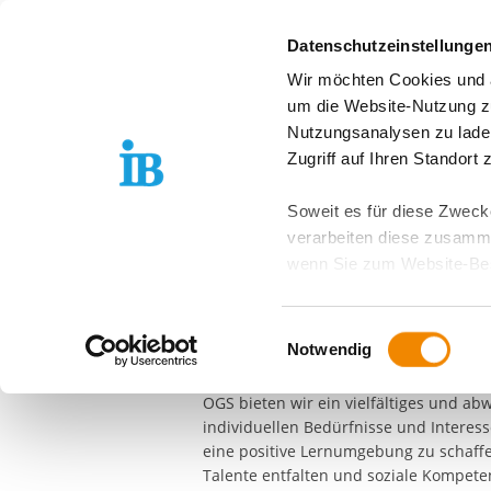
Springe zum Inhalt
Datenschutzeinstellunge
Wir möchten Cookies und ä
Über uns
Stand
um die Website-Nutzung zu
Nutzungsanalysen zu lade
FREIER TRÄGER DER JUGEND-, SOZIAL- UND BILDU
Zugriff auf Ihren Standort
Offene Ganztags
Soweit es für diese Zwecke
verarbeiten diese zusamme
Körnerstraße
wenn Sie zum Website-Bes
geräteübergreifend. Dabei 
Herzlich willkommen in unserer Offen
ausgeschlossen werden. Do
Einwilligungsauswahl
zusätzlichen Risiken für I
Notwendig
Wir freuen uns, Ihnen unsere Einrichtu
ganzheitlichen Förderung und Betreuu
Weitere Details finden Sie
OGS bieten wir ein vielfältiges und a
Sie möchten, dass alle Web
individuellen Bedürfnisse und Interesse
Kategorien auswählen. Sie 
eine positive Lernumgebung zu schaffen
Talente entfalten und soziale Kompete
Zwecke entscheiden und Ihre