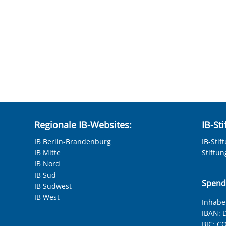
Regionale IB-Websites:
IB-St
IB Berlin-Brandenburg
IB-Stif
IB Mitte
Stiftu
IB Nord
IB Süd
Spend
IB Südwest
IB West
Inhaber
IBAN:
D
BIC:
CO