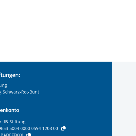
iftungen:
tung
ng Schwarz-Rot-Bunt
enkonto
: IB-Stiftung
E53 5004 0000 0594 1208 00
BADEFFXXX