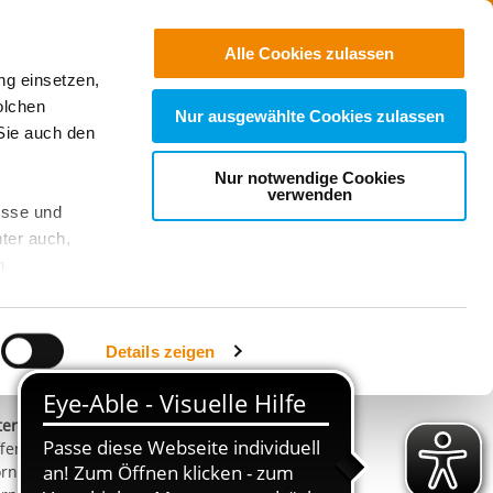
Jobs
Suchen
Alle Cookies zulassen
ng einsetzen,
Spenden
olchen
Nur ausgewählte Cookies zulassen
Sie auch den
Nur notwendige Cookies
verwenden
esse und
ter auch,
ontakt
n
itta Loos
Telefonnummer
015780631951
stet, was zu
E-Mail an Britta Loos
E-Mail schreiben
Details zeigen
sicht
. Wenn
le Cookie-
ternationaler Bund - IB West gGmbH
fene Ganztagsschule (OGS)
 diese
rnerstraße
achten Sie: