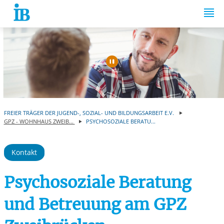
Springe zum Inhalt
Automatische Wiede
FREIER TRÄGER DER JUGEND-, SOZIAL- UND BILDUNGSARBEIT E.V.
GPZ - WOHNHAUS ZWEIB...
PSYCHOSOZIALE BERATU...
Kontakt
Psychosoziale Beratung
und Betreuung am GPZ