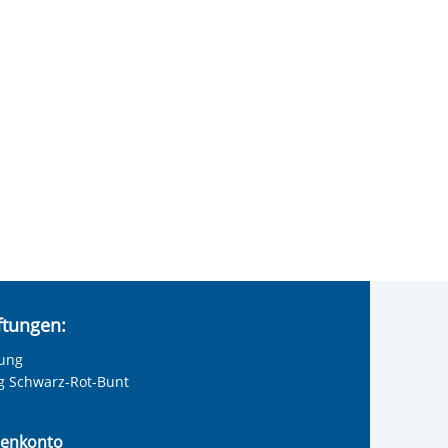
iftungen:
tung
ng Schwarz-Rot-Bunt
enkonto