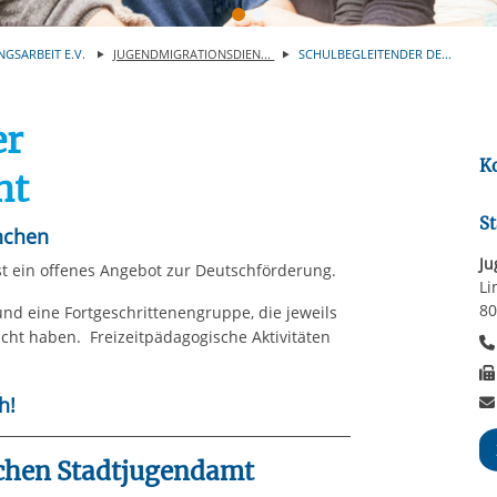
Automatische Wiede
rstreckt sich nicht auf notwendige Cookies, die erforderlich zur B
n und somit gewünschten Website-Funktionen sind. Diese Cooki
NGSARBEIT E.V.
JUGENDMIGRATIONSDIEN...
SCHULBEGLEITENDER DE...
ressen und daher unabhängig von einer Einwilligung.
er
K
ht
St
nchen
Ju
st ein offenes Angebot zur Deutschförderung.
Li
8
nd eine Fortgeschrittenengruppe, die jeweils
ht haben. Freizeitpädagogische Aktivitäten
h!
chen Stadtjugendamt