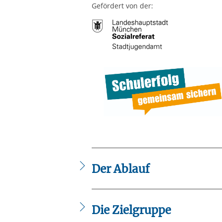
Gefördert von der:
Der Ablauf
Kurse für Anfänger und Fortges
IB Sprachinstitut und JMD
Die Zielgruppe
Lindwurmstr. 117