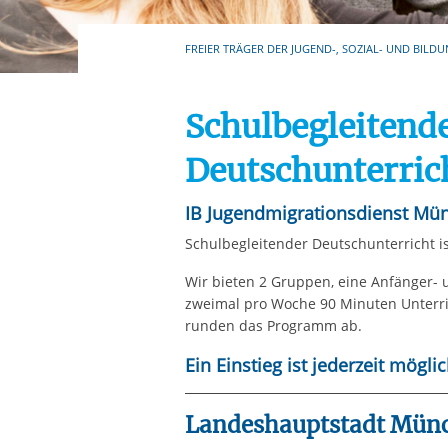
Ihre etwaige Einwilligung e
der von Ihnen aufgerufene
FREIER TRÄGER DER JUGEND-, SOZIAL- UND BILDU
aufgrund berechtigter Inte
Schulbegleitend
Deutschunterric
IB Jugendmigrationsdienst Mü
Schulbegleitender Deutschunterricht i
Wir bieten 2 Gruppen, eine Anfänger- u
zweimal pro Woche 90 Minuten Unterric
runden das Programm ab.
Ein Einstieg ist jederzeit möglic
Landeshauptstadt Mün