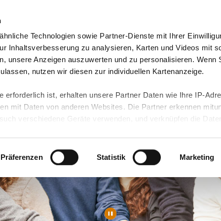
n
hnliche Technologien sowie Partner-Dienste mit Ihrer Einwilligu
orte & Angebote
Presse & Themen
Jobs & Karriere
r Inhaltsverbesserung zu analysieren, Karten und Videos mit s
n, unsere Anzeigen auszuwerten und zu personalisieren. Wenn 
 zulassen, nutzen wir diesen zur individuellen Kartenanzeige.
 erforderlich ist, erhalten unsere Partner Daten wie Ihre IP-Adr
n mit Daten von anderen Websites. Die Partner erkennen mitun
uch verschiedene Geräte verwenden, und verknüpfen die Date
kann die Datenübertragung in Drittländer (insb. die USA) nicht
rt ist kein der EU gleichwertiges Datenschutzniveau gewährlei
hre Daten führen kann.
Präferenzen
Statistik
Marketing
 in unseren
Datenschutzhinweisen
und in unserer
Cookie-Über
site-Funktionen für diese Zwecke aktiviert sind, müssen Sie al
können mittels nachfolgender Buttons über Ihre Einwilligung für
 erteilte Einwilligung stets für die Zukunft widerrufen. Bitte be