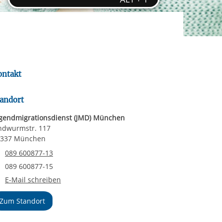
rgabe starten/stoppen
ereitstellung
es setzen wir
ontakt
andort
gendmigrationsdienst (JMD) München
ndwurmstr. 117
0337 München
Telefonnummer
089 600877-13
Faxnummer
089 600877-15
E-Mail an Jugendmigrationsdienst (JMD) München
E-Mail schreiben
Zum Standort