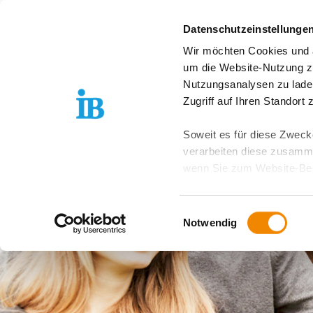
Springe zum Inhalt
Datenschutzeinstellunge
Wir möchten Cookies und ä
Über uns
Stand
um die Website-Nutzung zu
Nutzungsanalysen zu lade
Zugriff auf Ihren Standort
Soweit es für diese Zwecke
verarbeiten diese zusamme
wenn Sie zum Website-Bes
geräteübergreifend. Dabei 
ausgeschlossen werden. Do
Einwilligungsauswahl
zusätzlichen Risiken für I
Notwendig
Weitere Details finden Sie
Sie möchten, dass alle Web
Kategorien auswählen. Sie 
Zwecke entscheiden und Ihre