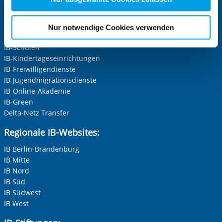
Kurstabelle_B2_82_500UE.pdf
Anrede
*
Zentrale IB-Websites:
für die Zukunft widerrufen. Bitte beachten Sie: Ihre
Keine Angabe
etwaige Einwilligung erstreckt sich nicht auf notwendige
Die Internationale Arbeit des IB
Nur notwendige Cookies verwenden
Cookies, die erforderlich zur Bereitstellung der von Ihnen
IB-Personalentwicklung
Frau
aufgerufenen und somit gewünschten Website-
IB-Schulen
Herr
Funktionen sind. Diese Cookies setzen wir aufgrund
IB-Kindertageseinrichtungen
IB-Freiwilligendienste
berechtigter Interessen und daher unabhängig von einer
Neutrale Anrede
IB-Jugendmigrationsdienste
Einwilligung.
Unternehmen
IB-Online-Akademie
IB-Green
Delta-Netz Transfer
Nachname, Vorname
*
Regionale IB-Websites:
IB Berlin-Brandenburg
IB Mitte
Adresse (PLZ, Ort, Strasse)
IB Nord
IB Süd
IB Südwest
IB West
Ihre E-Mail-Adresse
*