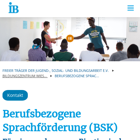
Springe zum Inhalt
Automatische Wiede
FREIER TRÄGER DER JUGEND-, SOZIAL- UND BILDUNGSARBEIT E.V.
BILDUNGSZENTRUM WIES...
BERUFSBEZOGENE SPRAC...
Kontakt
Berufsbezogene
Sprachförderung (BSK)