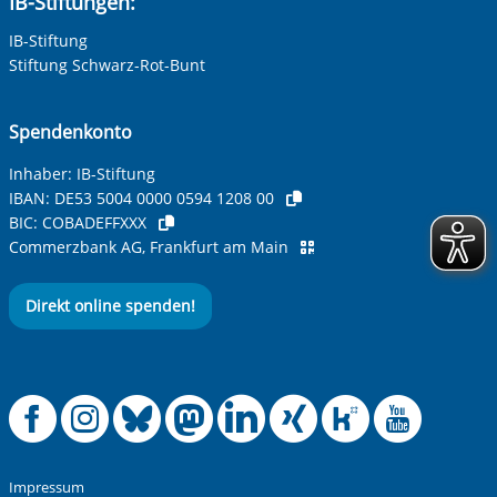
IB-Stiftungen:
IB-Stiftung
Ihre Telefonnummer
Stiftung Schwarz-Rot-Bunt
Spendenkonto
Betreff ihrer Anfrage
Inhaber: IB-Stiftung
IBAN:
DE53 5004 0000 0594 1208 00
BIC:
COBADEFFXXX
Ihre Nachricht
*
Commerzbank AG, Frankfurt am Main
Direkt online spenden!
Offizielle Facebook
Offizielle Instag
Offizielle Blue
Offizielle M
Offizielle
Offiziel
Offiz
Off
Anti-Roboter-Verifizierung
Hier klicken
Friendly
Captcha ⇗
Impressum