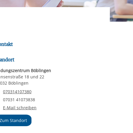
rgabe starten/stoppen
ereitstellung
es setzen wir
ontakt
andort
ldungszentrum Böblingen
nsenstraße 18 und 22
032 Böblingen
Telefonnummer
070314107380
Faxnummer
07031 41073838
E-Mail an Bildungszentrum Böblingen
E-Mail schreiben
Zum Standort