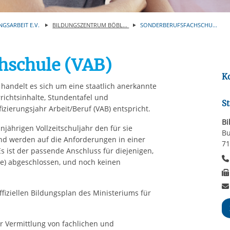
Automatische Wiede
rstreckt sich nicht auf notwendige Cookies, die erforderlich zur B
n und somit gewünschten Website-Funktionen sind. Diese Cooki
NGSARBEIT E.V.
BILDUNGSZENTRUM BÖBL...
SONDERBERUFSFACHSCHU...
ressen und daher unabhängig von einer Einwilligung.
hschule (VAB)
K
handelt es sich um eine staatlich anerkannte
rrichtsinhalte, Stundentafel und
St
zierungsjahr Arbeit/Beruf (VAB) entspricht.
Bi
jährigen Vollzeitschuljahr den für sie
Bu
d werden auf die Anforderungen in einer
71
Es ist der passende Anschluss für diejenigen,
le) abgeschlossen, und noch keinen
ffiziellen Bildungsplan des Ministeriums für
r Vermittlung von fachlichen und