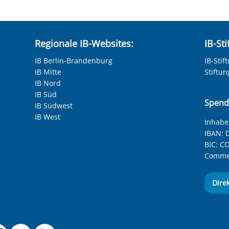
Regionale IB-Websites:
IB-St
IB Berlin-Brandenburg
IB-Stif
IB Mitte
Stiftu
IB Nord
IB Süd
Spend
IB Südwest
IB West
Inhaber
IBAN:
D
BIC:
CO
Commer
Dire