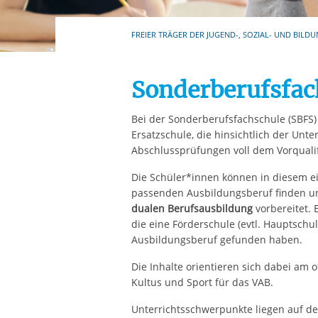
Ihre etwaige Einwilligung e
der von Ihnen aufgerufene
FREIER TRÄGER DER JUGEND-, SOZIAL- UND BILDU
aufgrund berechtigter Inte
Sonderberufsfac
Bei der Sonderberufsfachschule (SBFS) 
Ersatzschule, die hinsichtlich der Unte
Abschlussprüfungen voll dem Vorqualifi
Die Schüler*innen können in diesem ein
passenden Ausbildungsberuf finden un
dualen Berufsausbildung
vorbereitet. 
die eine Förderschule (evtl. Hauptschu
Ausbildungsberuf gefunden haben.
Die Inhalte orientieren sich dabei am o
Kultus und Sport für das VAB.
Unterrichtsschwerpunkte liegen auf de