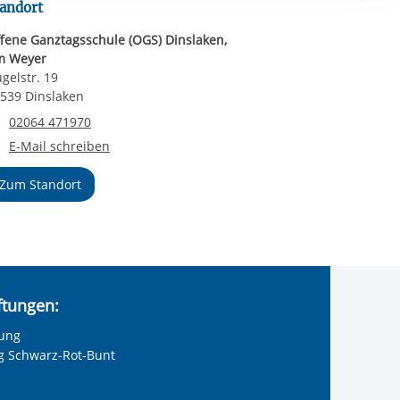
andort
ereitstellung
es setzen wir
fene Ganztagsschule (OGS) Dinslaken,
m Weyer
gelstr. 19
539 Dinslaken
Telefonnummer
02064 471970
E-Mail an Offene Ganztagsschule (OGS) Dinslaken, Am Weyer
E-Mail schreiben
Zum Standort
iftungen:
tung
ng Schwarz-Rot-Bunt