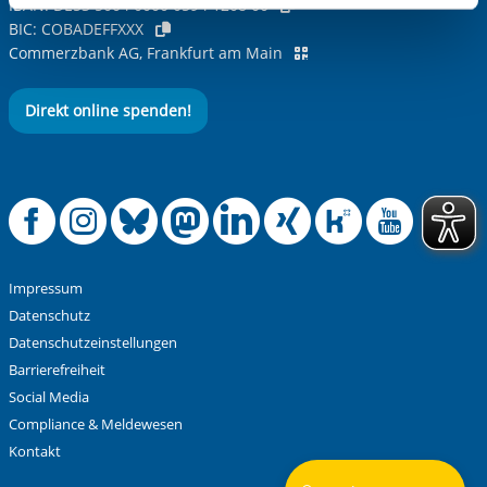
IBAN:
DE53 5004 0000 0594 1208 00
aufgerufenen und somit gewünschten Website-
Standorte
BIC:
COBADEFFXXX
Funktionen sind. Diese Cookies setzen wir aufgrund
Commerzbank AG, Frankfurt am Main
berechtigter Interessen und daher unabhängig von einer
Oberhausen
Kreis Wesel
Einwilligung.
Duisburg
Direkt online spenden!
Offizielle Facebook
Offizielle Instag
Offizielle Blue
Offizielle M
Offizielle
Offiziel
Offiz
Off
Impressum
Datenschutz
Datenschutzeinstellungen
Barrierefreiheit
Social Media
Compliance & Meldewesen
Kontakt