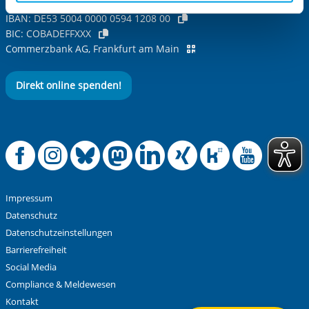
Inhaber: IB-Stiftung
aufgerufenen und somit gewünschten Website-
IBAN:
DE53 5004 0000 0594 1208 00
Funktionen sind. Diese Cookies setzen wir aufgrund
BIC:
COBADEFFXXX
berechtigter Interessen und daher unabhängig von einer
Commerzbank AG, Frankfurt am Main
Einwilligung.
Direkt online spenden!
Offizielle Facebook
Offizielle Instag
Offizielle Blue
Offizielle M
Offizielle
Offiziel
Offiz
Off
Impressum
Datenschutz
Datenschutzeinstellungen
Barrierefreiheit
Social Media
Compliance & Meldewesen
Kontakt