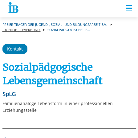
Springe zum Inhalt
FREIER TRÄGER DER JUGEND-, SOZIAL- UND BILDUNGSARBEIT E.V.
JUGENDHILFEVERBUND
SOZIALPÄDGOGISCHE LE...
Kontakt
Sozialpädgogische
Lebensgemeinschaft
SpLG
Familienanaloge Lebensform in einer professionellen
Erziehungsstelle