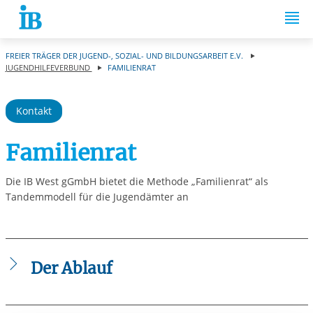
Springe zum Inhalt
FREIER TRÄGER DER JUGEND-, SOZIAL- UND BILDUNGSARBEIT E.V.
JUGENDHILFEVERBUND
FAMILIENRAT
Kontakt
Familienrat
Die IB West gGmbH bietet die Methode „Familienrat“ als
Tandemmodell für die Jugendämter an
Der Ablauf
Das Konzept