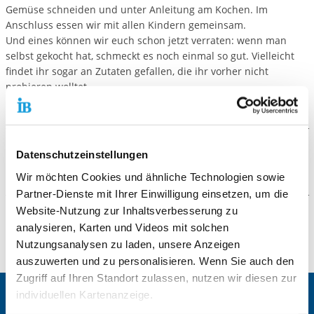
Gemüse schneiden und unter Anleitung am Kochen. Im
Anschluss essen wir mit allen Kindern gemeinsam.
Und eines können wir euch schon jetzt verraten: wenn man
selbst gekocht hat, schmeckt es noch einmal so gut. Vielleicht
findet ihr sogar an Zutaten gefallen, die ihr vorher nicht
probieren wolltet.
Datenschutzeinstellungen
Weitere Informationen
Wir möchten Cookies und ähnliche Technologien sowie
Jeden Freitag von 14.00 bis 16.00 Uhr
Partner-Dienste mit Ihrer Einwilligung einsetzen, um die
Website-Nutzung zur Inhaltsverbesserung zu
Kontaktformular
analysieren, Karten und Videos mit solchen
Nutzungsanalysen zu laden, unsere Anzeigen
Die mit einem Sternchen (
*
) gekennzeichneten Felder sind
auszuwerten und zu personalisieren. Wenn Sie auch den
Pflichtfelder.
Zugriff auf Ihren Standort zulassen, nutzen wir diesen zur
individuellen Kartenanzeige.
Anrede
*
Zentrale IB-Websites: