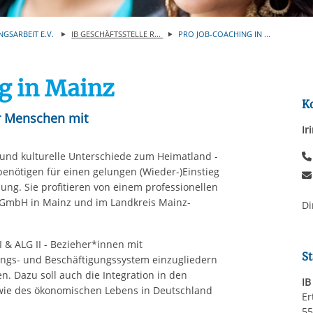
Automatische Wiede
rstreckt sich nicht auf notwendige Cookies, die erforderlich zur B
n und somit gewünschten Website-Funktionen sind. Diese Cooki
NGSARBEIT E.V.
IB GESCHÄFTSSTELLE R...
PRO JOB-COACHING IN ...
ressen und daher unabhängig von einer Einwilligung.
g in Mainz
K
ür Menschen mit
Ir
nd kulturelle Unterschiede zum Heimatland -
enötigen für einen gelungen (Wieder-)Einstieg
zung. Sie profitieren von einem professionellen
 gGmbH in Mainz und im Landkreis Mainz-
Di
I & ALG II - Bezieher*innen mit
St
ungs- und Beschäftigungssystem einzugliedern
. Dazu soll auch die Integration in den
IB
sowie des ökonomischen Lebens in Deutschland
Er
55