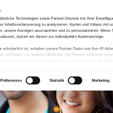
n
hnliche Technologien sowie Partner-Dienste mit Ihrer Einwilligu
orte & Angebote
Presse & Themen
Jobs & Karriere
r Inhaltsverbesserung zu analysieren, Karten und Videos mit s
n, unsere Anzeigen auszuwerten und zu personalisieren. Wenn 
 zulassen, nutzen wir diesen zur individuellen Kartenanzeige.
 erforderlich ist, erhalten unsere Partner Daten wie Ihre IP-Adr
n mit Daten von anderen Websites. Die Partner erkennen mitun
uch verschiedene Geräte verwenden, und verknüpfen die Date
kann die Datenübertragung in Drittländer (insb. die USA) nicht
rt ist kein der EU gleichwertiges Datenschutzniveau gewährlei
hre Daten führen kann.
Präferenzen
Statistik
Marketing
 in unseren
Datenschutzhinweisen
und in unserer
Cookie-Über
site-Funktionen für diese Zwecke aktiviert sind, müssen Sie al
können mittels nachfolgender Buttons über Ihre Einwilligung für
 erteilte Einwilligung stets für die Zukunft widerrufen. Bitte be