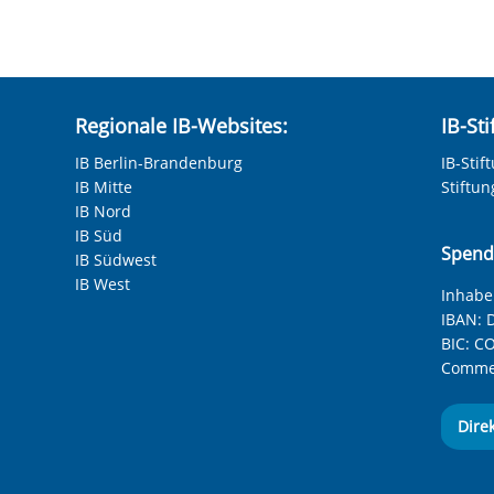
rkt wie zum Bildungssystem
le Beratung und evtl. Vermittlung von
hneten Felder sind Pflichtfelder.
gnisse und Bildungsnachweise des
Regionale IB-Websites:
IB-St
z.B. Erziehungs-, Schwangeren-, Suchtberatung
IB Berlin-Brandenburg
IB-Stif
IB Mitte
Stiftu
mittlung von erlebnispädagogischen
IB Nord
IB Süd
elasteten Lebenssituationen
Spend
IB Südwest
IB West
Inhaber
IBAN:
D
BIC:
CO
Commer
Dire