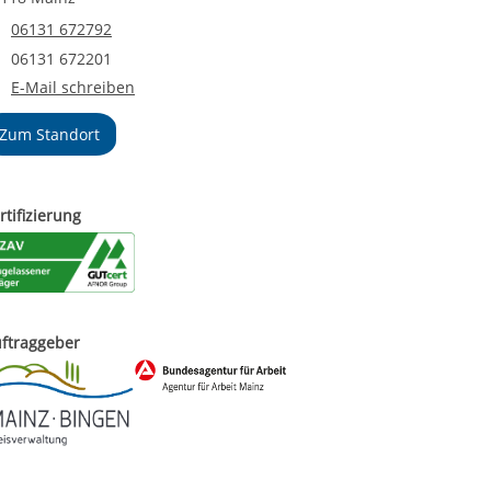
Telefonnummer
06131 672792
Faxnummer
06131 672201
E-Mail an IB Geschäftsstelle Rheinhessen
E-Mail schreiben
Zum Standort
rtifizierung
ftraggeber