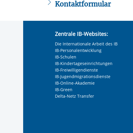
Orientierungshilfen zum Arbeitsma
Kontaktformular
Integrationsförderung, interkulturel
interkulturellem Training
Die mit einem Sternchen (
*
) gekennzeic
Vermittlung in Sprachförderung
Anrede
*
Hilfe bei der Anerkennung der Zeu
Herkunftslandes
Zentrale IB-Websites:
Keine Angabe
Information über die Hilfesysteme (
Die Internationale Arbeit des IB
Frau
, Schuldenberatung etc.)
IB-Personalentwicklung
Motivierende Maßnahmen, evtl. Ver
Herr
IB-Schulen
Aktivitäten
IB-Kindertageseinrichtungen
Neutrale Anrede
Sozialberatung und Begleitung in b
IB-Freiwilligendienste
Unternehmen
IB-Jugendmigrationsdienste
IB-Online-Akademie
IB-Green
Delta-Netz Transfer
Nachname, Vorname
*
Adresse (PLZ, Ort, Strasse)