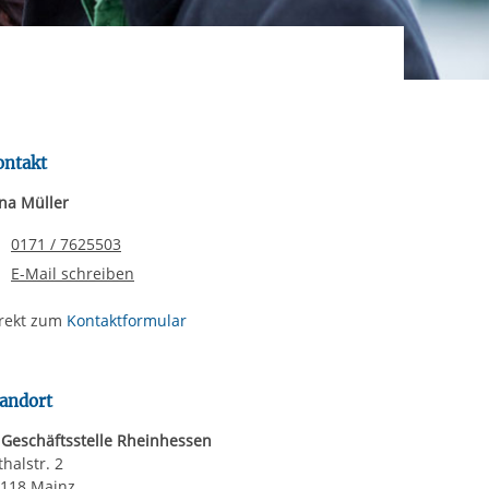
rgabe starten/stoppen
ereitstellung
es setzen wir
ontakt
ina Müller
Telefonnummer
0171 / 7625503
E-Mail schreiben
rekt zum
Kontaktformular
andort
 Geschäftsstelle Rheinhessen
thalstr. 2
118 Mainz