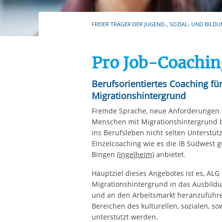
Ihre etwaige Einwilligung e
der von Ihnen aufgerufene
FREIER TRÄGER DER JUGEND-, SOZIAL- UND BILDU
aufgrund berechtigter Inte
Pro Job-Coachin
Berufsorientiertes Coaching f
Migrationshintergrund
Fremde Sprache, neue Anforderungen u
Menschen mit Migrationshintergrund b
ins Berufsleben nicht selten Unterstüt
Einzelcoaching wie es die IB Südwest
Bingen (
Ingelheim
) anbietet.
Hauptziel dieses Angebotes ist es, ALG 
Migrationshintergrund in das Ausbild
und an den Arbeitsmarkt heranzuführen
Bereichen des kulturellen, sozialen, 
unterstützt werden.