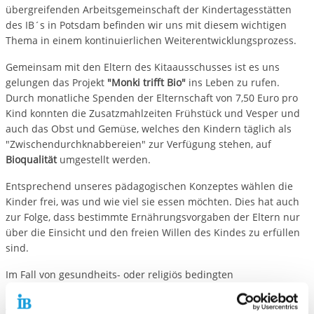
übergreifenden Arbeitsgemeinschaft der Kindertagesstätten
des IB´s in Potsdam befinden wir uns mit diesem wichtigen
Thema in einem kontinuierlichen Weiterentwicklungsprozess.
Gemeinsam mit den Eltern des Kitaausschusses ist es uns
gelungen das Projekt
"Monki trifft Bio"
ins Leben zu rufen.
Durch monatliche Spenden der Elternschaft von 7,50 Euro pro
Kind konnten die Zusatzmahlzeiten Frühstück und Vesper und
auch das Obst und Gemüse, welches den Kindern täglich als
"Zwischendurchknabbereien" zur Verfügung stehen, auf
Bioqualität
umgestellt werden.
Entsprechend unseres pädagogischen Konzeptes wählen die
Kinder frei, was und wie viel sie essen möchten. Dies hat auch
zur Folge, dass bestimmte Ernährungsvorgaben der Eltern nur
über die Einsicht und den freien Willen des Kindes zu erfüllen
sind.
Im Fall von gesundheits- oder religiös bedingten
Einschränkungen wird im Einzelfall nach Lösungsmöglichkeiten
gesucht. Wir sehen uns jedoch außer Stande bspw. ein