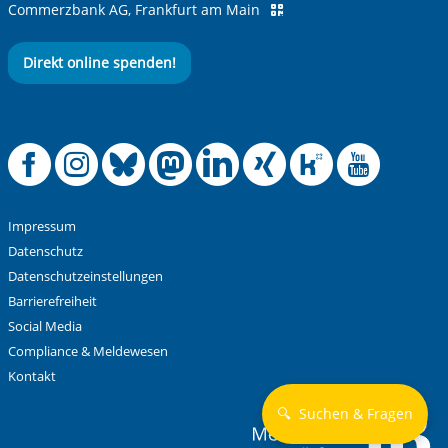
Commerzbank AG, Frankfurt am Main
Angebotsanfang:
05.06.2023
Direkt online spenden!
Offizielle Facebook
Offizielle Instag
Offizielle Blue
Offizielle M
Offizielle
Offiziel
Offiz
Off
Anti-Roboter-Verifizierung
Hier klicken
Friendly
Captcha ⇗
Impressum
Alle Informationen zum Schutz der Daten sind sind in
Datenschutz
unserer
Datenschutzerklärung
aufrufbar.
Datenschutzeinstellungen
Barrierefreiheit
Absenden
Social Media
Compliance & Meldewesen
Kontakt
🔍
Suchen & Fragen