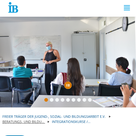
Springe zum Inhalt
Automatische Wiede
FREIER TRÄGER DER JUGEND-, SOZIAL- UND BILDUNGSARBEIT E.V.
BERATUNGS- UND BILDU...
INTEGRATIONSKURSE /...