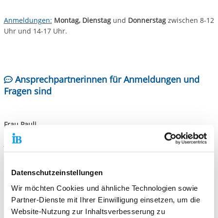
Anmeldungen:
Montag, Dienstag
und
Donnerstag
zwischen 8-12
Uhr und 14-17 Uhr.
Ansprechpartnerinnen für Anmeldungen und
Fragen sind
Frau Pauli
E-Mail
Telefon: 0049 (0) 212 - 22139548
Datenschutzeinstellungen
Wir möchten Cookies und ähnliche Technologien sowie
Frau Wanninger
Partner-Dienste mit Ihrer Einwilligung einsetzen, um die
Website-Nutzung zur Inhaltsverbesserung zu
E-Mail