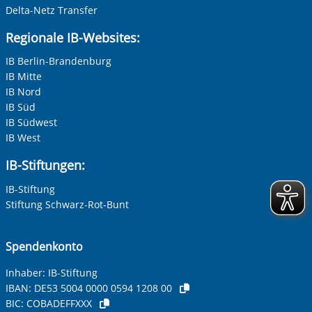
Delta-Netz Transfer
Nachname, Vorname
*
Ansprechpartnerin: Frau Gantumur
Regionale IB-Websites:
Telefon: 0049 - (0) 212 - 22139701 / 38212961
IB Berlin-Brandenburg
IB Mitte
Fax: 0049 - (0) 212 - 64569838
Adresse (PLZ, Ort, Strasse)
IB Nord
IB Süd
E-Mail:
narantsatralt.gantumur
@ib.de
IB Südwest
IB West
Ihre E-Mail-Adresse
*
IB-Stiftungen:
Bianca Emde
IB-Stiftung
Telefon: 0049 - (0) 212 - 23067986
Ihre Telefonnummer
Stiftung Schwarz-Rot-Bunt
Mobil: 0157 80 58 9400
E-Mail: bianca.emde@ib.de
Spendenkonto
Beratungszeiten
Betreff ihrer Anfrage
montags bis freitags: 8 bis 12 Uhr
Inhaber: IB-Stiftung
montags, dienstags, donnerstags 14 bis 17 Uhr
IBAN:
DE53 5004 0000 0594 1208 00
BIC:
COBADEFFXXX
Ihre Nachricht
*