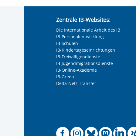
Anrede
*
Zentrale IB-Websites:
Keine Angabe
Die Internationale Arbeit des IB
Frau
IB-Personalentwicklung
Herr
IB-Schulen
IB-Kindertageseinrichtungen
Neutrale Anrede
IB-Freiwilligendienste
Unternehmen
IB-Jugendmigrationsdienste
IB-Online-Akademie
IB-Green
Delta-Netz Transfer
Nachname, Vorname
*
Adresse (PLZ, Ort, Strasse)
Offizielle
Offiziel
Offizi
Off
O
Ihre E-Mail-Adresse
*