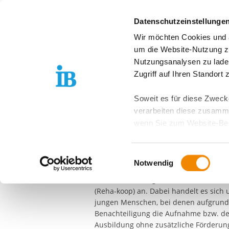
Springe zum Inhalt
Datenschutzeinstellunge
Wir möchten Cookies und ä
Über uns
Stand
um die Website-Nutzung zu
Nutzungsanalysen zu lade
FREIER TRÄGER DER JUGEND-, SOZIAL- UND BILDU
Zugriff auf Ihren Standort
Kooperative Ber
Soweit es für diese Zwecke
verarbeiten diese zusamme
Menschen mit b
wenn Sie zum Website-Bes
geräteübergreifend. Dabei 
Förderbedarf (R
ausgeschlossen werden. Do
Einwilligungsauswahl
zusätzlichen Risiken für I
Notwendig
In der Betriebsstätte Ibbenbüren biete
Berufsausbildungen in einer außerbetr
Weitere Details finden Sie
(Reha-koop) an. Dabei handelt es sich
Sie möchten, dass alle Web
jungen Menschen, bei denen aufgrund 
Kategorien auswählen. Sie 
Benachteiligung die Aufnahme bzw. der
Zwecke entscheiden und Ihre
Ausbildung ohne zusätzliche Förderung