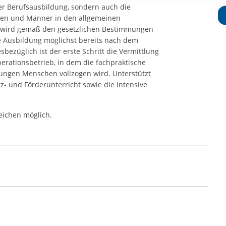
rstreckt sich nicht auf notwendige Cookies, die erforderlich zur B
der Berufsausbildung, sondern auch die
n und somit gewünschten Website-Funktionen sind. Diese Cooki
auen und Männer in den allgemeinen
n wird gemäß den gesetzlichen Bestimmungen
ressen und daher unabhängig von einer Einwilligung.
e Ausbildung möglichst bereits nach dem
bezüglich ist der erste Schritt die Vermittlung
erationsbetrieb, in dem die fachpraktische
ungen Menschen vollzogen wird. Unterstützt
z- und Förderunterricht sowie die intensive
reichen möglich.
t besonderem Förderbedarf
hneten Felder sind Pflichtfelder.