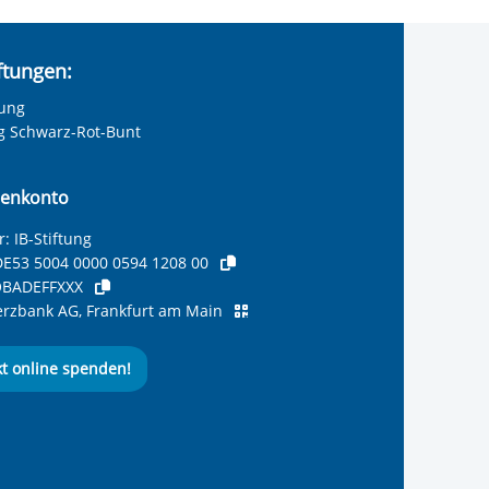
iftungen:
tung
ng Schwarz-Rot-Bunt
enkonto
: IB-Stiftung
E53 5004 0000 0594 1208 00
BADEFFXXX
zbank AG, Frankfurt am Main
kt online spenden!
ernationalen Bund
 Internationalen Bund
 Internationalen Bund
 des Internationalen B
e des Internationalen 
 des Internationalen Bu
Seite des International
ube-Kanal des Internat