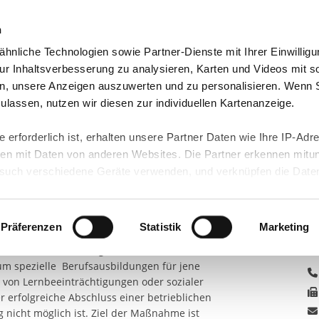
n
hnliche Technologien sowie Partner-Dienste mit Ihrer Einwilligu
orte & Angebote
Presse & Themen
Jobs & Karriere
r Inhaltsverbesserung zu analysieren, Karten und Videos mit s
n, unsere Anzeigen auszuwerten und zu personalisieren. Wenn 
NGSARBEIT E.V.
BETRIEBSSTÄTTE IBBEN...
KOOPERATIVE BERUFSAU...
 zulassen, nutzen wir diesen zur individuellen Kartenanzeige.
ufsausbildung für
 erforderlich ist, erhalten unsere Partner Daten wie Ihre IP-Adr
n mit Daten von anderen Websites. Die Partner erkennen mitun
K
esonderem
uch verschiedene Geräte verwenden, und verknüpfen die Date
kann die Datenübertragung in Drittländer (insb. die USA) nicht
St
eha-Ausbildung)
rt ist kein der EU gleichwertiges Datenschutzniveau gewährlei
Be
hre Daten führen kann.
Präferenzen
Statistik
Marketing
t der Internationale Bund
kooperative
Gi
ieblichen Einrichtung für Rehabilitanden
49
 in unseren
Datenschutzhinweisen
und in unserer
Cookie-Über
 um spezielle Berufsausbildungen für jene
site-Funktionen für diese Zwecke aktiviert sind, müssen Sie al
von Lernbeeinträchtigungen oder sozialer
können mittels nachfolgender Buttons über Ihre Einwilligung für
 erfolgreiche Abschluss einer betrieblichen
 erteilte Einwilligung stets für die Zukunft widerrufen. Bitte be
 nicht möglich ist. Ziel der Maßnahme ist