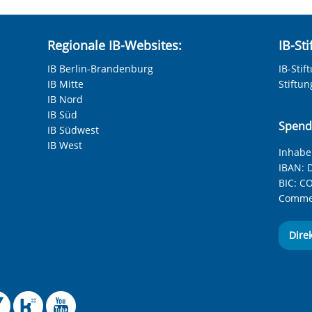
Regionale IB-Websites:
IB-St
IB Berlin-Brandenburg
IB-Stif
IB Mitte
Stiftu
IB Nord
IB Süd
Spend
IB Südwest
IB West
Inhaber
IBAN:
D
BIC:
CO
Commer
Dire
 Facebook-Seite des Int
le Instagram-Seite des
elle BlueSky-Seite des
izielle Mastodon-Seite
ffizielle LinkedIn-Seit
Offizielle Xing-Seite
Offizielle Kununu-
Offizieller YouT