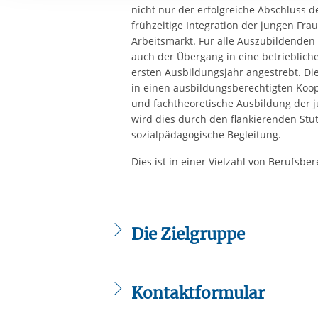
Ihre etwaige Einwilligung e
nicht nur der erfolgreiche Abschluss 
der von Ihnen aufgerufene
frühzeitige Integration der jungen Fr
Arbeitsmarkt. Für alle Auszubildende
aufgrund berechtigter Inte
auch der Übergang in eine betrieblich
ersten Ausbildungsjahr angestrebt. Dies
in einen ausbildungsberechtigten Koop
und fachtheoretische Ausbildung der j
wird dies durch den flankierenden Stüt
sozialpädagogische Begleitung.
Dies ist in einer Vielzahl von Berufsbe
Die Zielgruppe
Jugendliche und junge Erwachsene mi
Kontaktformular
Die mit einem Sternchen (
*
) gekennzeic