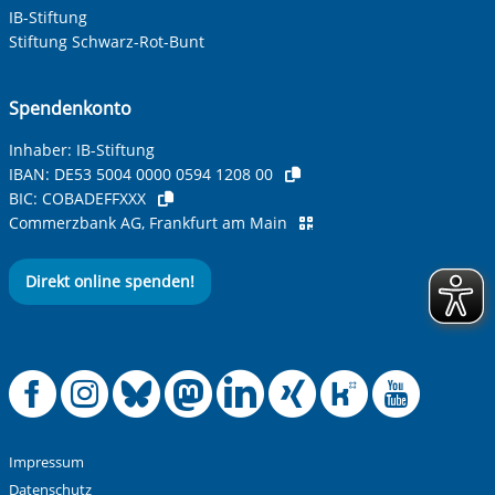
IB-Stiftung
Stiftung Schwarz-Rot-Bunt
Spendenkonto
Inhaber: IB-Stiftung
IBAN:
DE53 5004 0000 0594 1208 00
BIC:
COBADEFFXXX
Commerzbank AG, Frankfurt am Main
Direkt online spenden!
Offizielle Facebook
Offizielle Instag
Offizielle Blue
Offizielle M
Offizielle
Offiziel
Offiz
Off
Impressum
Datenschutz