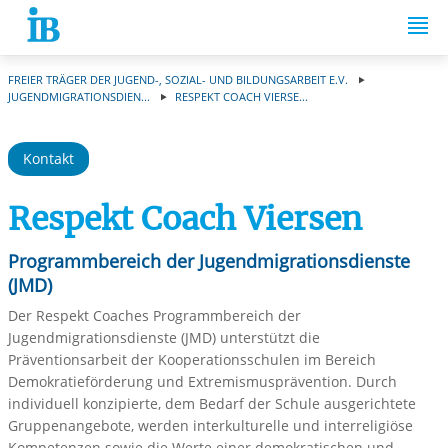
Springe zum Inhalt
FREIER TRÄGER DER JUGEND-, SOZIAL- UND BILDUNGSARBEIT E.V.
JUGENDMIGRATIONSDIEN...
RESPEKT COACH VIERSE...
Kontakt
Respekt Coach Viersen
Programmbereich der Jugendmigrationsdienste
(JMD)
Der Respekt Coaches Programmbereich der
Jugendmigrationsdienste (JMD) unterstützt die
Präventionsarbeit der Kooperationsschulen im Bereich
Demokratieförderung und Extremismusprävention. Durch
individuell konzipierte, dem Bedarf der Schule ausgerichtete
Gruppenangebote, werden interkulturelle und interreligiöse
Kompetenzen sowie die Werte einer demokratischen und