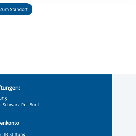
ereitstellung
Zum Standort
es setzen wir
iftungen:
tung
ng Schwarz-Rot-Bunt
enkonto
: IB-Stiftung