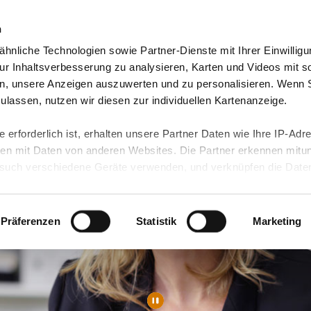
n
hnliche Technologien sowie Partner-Dienste mit Ihrer Einwilligu
orte & Angebote
Presse & Themen
Jobs & Karriere
r Inhaltsverbesserung zu analysieren, Karten und Videos mit s
n, unsere Anzeigen auszuwerten und zu personalisieren. Wenn 
 zulassen, nutzen wir diesen zur individuellen Kartenanzeige.
 erforderlich ist, erhalten unsere Partner Daten wie Ihre IP-Adr
n mit Daten von anderen Websites. Die Partner erkennen mitun
uch verschiedene Geräte verwenden, und verknüpfen die Date
kann die Datenübertragung in Drittländer (insb. die USA) nicht
rt ist kein der EU gleichwertiges Datenschutzniveau gewährlei
hre Daten führen kann.
Präferenzen
Statistik
Marketing
 in unseren
Datenschutzhinweisen
und in unserer
Cookie-Über
site-Funktionen für diese Zwecke aktiviert sind, müssen Sie al
können mittels nachfolgender Buttons über Ihre Einwilligung für
 erteilte Einwilligung stets für die Zukunft widerrufen. Bitte be