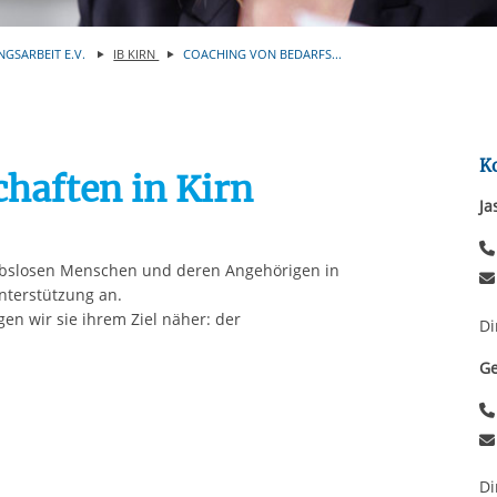
Automatische Wiede
rstreckt sich nicht auf notwendige Cookies, die erforderlich zur B
n und somit gewünschten Website-Funktionen sind. Diese Cooki
NGSARBEIT E.V.
IB KIRN
COACHING VON BEDARFS...
ressen und daher unabhängig von einer Einwilligung.
K
haften in Kirn
Ja
rbslosen Menschen und deren Angehörigen in
terstützung an.
gen wir sie ihrem Ziel näher: der
Di
Ge
Di