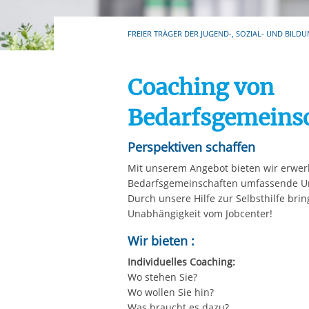
Ihre etwaige Einwilligung e
der von Ihnen aufgerufene
FREIER TRÄGER DER JUGEND-, SOZIAL- UND BILDU
aufgrund berechtigter Inte
Coaching von
Bedarfsgemeinsc
Perspektiven schaffen
Mit unserem Angebot bieten wir erwe
Bedarfsgemeinschaften umfassende Un
Durch unsere Hilfe zur Selbsthilfe brin
Unabhängigkeit vom Jobcenter!
Wir bieten :
Individuelles Coaching:
Wo stehen Sie?
Wo wollen Sie hin?
Was braucht es dazu?