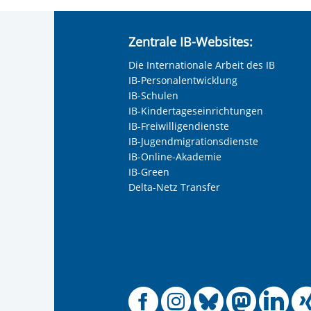
Anrede
*
Zentrale IB-Websites:
Keine Angabe
Die Internationale Arbeit des IB
Frau
IB-Personalentwicklung
Herr
IB-Schulen
IB-Kindertageseinrichtungen
Neutrale Anrede
IB-Freiwilligendienste
Unternehmen
IB-Jugendmigrationsdienste
IB-Online-Akademie
IB-Green
Delta-Netz Transfer
Nachname, Vorname
*
Adresse (PLZ, Ort, Strasse)
Offizielle
Offiziel
Offizi
Off
O
Ihre E-Mail-Adresse
*