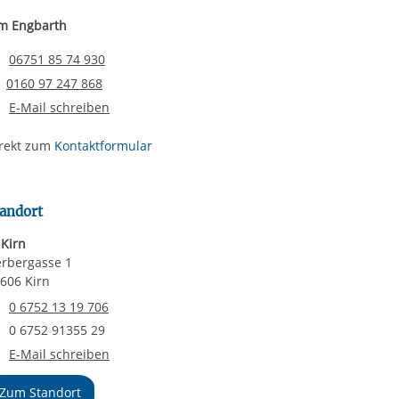
m Engbarth
Telefonnummer
06751 85 74 930
Email senden
0160 97 247 868
E-Mail schreiben
rekt zum
Kontaktformular
andort
 Kirn
rbergasse 1
606 Kirn
Telefonnummer
0 6752 13 19 706
Faxnummer
0 6752 91355 29
E-Mail an IB Kirn
E-Mail schreiben
Zum Standort