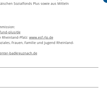
äischen Sozialfonds Plus sowie aus Mitteln
mmission:
-fund-plus/de
 Rheinland-Pfalz:
www.esf.rlp.de
oziales, Frauen, Familie und Jugend Rheinland-
center-badkreuznach.de
hneten Felder sind Pflichtfelder.