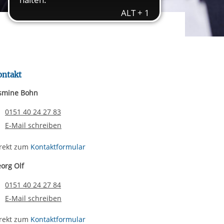
rgabe starten/stoppen
ereitstellung
es setzen wir
ontakt
smine Bohn
Telefonnummer
0151 40 24 27 83
E-Mail schreiben
rekt zum
Kontaktformular
org Olf
Telefonnummer
0151 40 24 27 84
E-Mail schreiben
rekt zum
Kontaktformular