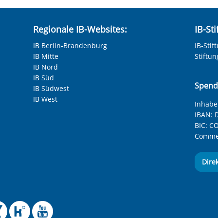
Regionale IB-Websites:
IB-St
IB Berlin-Brandenburg
IB-Stif
IB Mitte
Stiftu
IB Nord
IB Süd
Spend
IB Südwest
IB West
Inhaber
IBAN:
D
BIC:
CO
Commer
Dire
 Facebook-Seite des Int
le Instagram-Seite des
elle BlueSky-Seite des
izielle Mastodon-Seite
ffizielle LinkedIn-Seit
Offizielle Xing-Seite
Offizielle Kununu-
Offizieller YouT