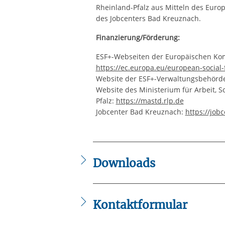
Rheinland-Pfalz aus Mitteln des Europ
des Jobcenters Bad Kreuznach.
Finanzierung/Förderung:
ESF+-Webseiten der Europäischen Ko
https://ec.europa.eu/european-social
Website der ESF+-Verwaltungsbehörde
Website des Ministerium für Arbeit, S
Pfalz:
https://mastd.rlp.de
Jobcenter Bad Kreuznach:
https://job
Downloads
IB_Flyer_-_BG_Coaching_Einleger.pdf
Kontaktformular
Die mit einem Sternchen (
*
) gekennzeic