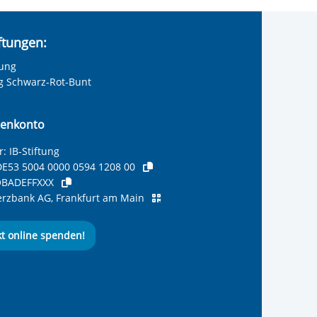
iftungen:
tung
ng Schwarz-Rot-Bunt
enkonto
: IB-Stiftung
E53 5004 0000 0594 1208 00
BADEFFXXX
zbank AG, Frankfurt am Main
kt online spenden!
ernationalen Bund
 Internationalen Bund
 Internationalen Bund
 des Internationalen B
e des Internationalen 
 des Internationalen Bu
Seite des International
ube-Kanal des Internat