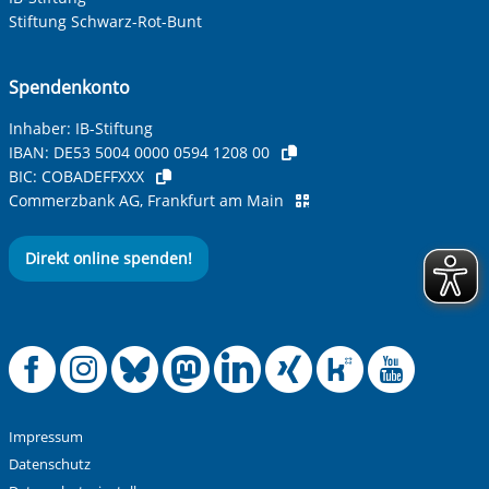
Ihre Telefonnummer
Stiftung Schwarz-Rot-Bunt
Spendenkonto
Betreff ihrer Anfrage
Inhaber: IB-Stiftung
IBAN:
DE53 5004 0000 0594 1208 00
BIC:
COBADEFFXXX
Ihre Nachricht
*
Commerzbank AG, Frankfurt am Main
Direkt online spenden!
Offizielle Facebook
Offizielle Instag
Offizielle Blue
Offizielle M
Offizielle
Offiziel
Offiz
Off
Anti-Roboter-Verifizierung
Hier klicken
Friendly
Captcha ⇗
Impressum
Alle Informationen zum Schutz der Daten sind sind in
Datenschutz
unserer
Datenschutzerklärung
aufrufbar.