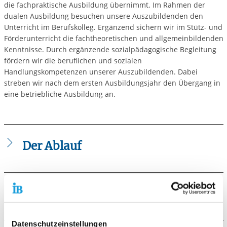
die fachpraktische Ausbildung übernimmt. Im Rahmen der
dualen Ausbildung besuchen unsere Auszubildenden den
Unterricht im Berufskolleg. Ergänzend sichern wir im Stütz- und
Förderunterricht die fachtheoretischen und allgemeinbildenden
Kenntnisse. Durch ergänzende sozialpädagogische Begleitung
fördern wir die beruflichen und sozialen
Handlungskompetenzen unserer Auszubildenden. Dabei
streben wir nach dem ersten Ausbildungsjahr den Übergang in
eine betriebliche Ausbildung an.
Der Ablauf
Die Auszubildenden werden von einem Team
bestehend aus qualifizierten Lehrkräften und
Die Voraussetzungen
Sozialpädagogen individuell darauf vorbereitet, ihre
Prüfung vor der zuständigen Kammer abzulegen. Ziel
Die Prüfung der individuellen Teilnahmevoraussetzungen
ist der Erwerb eines anerkannten Berufsabschlusses
Datenschutzeinstellungen