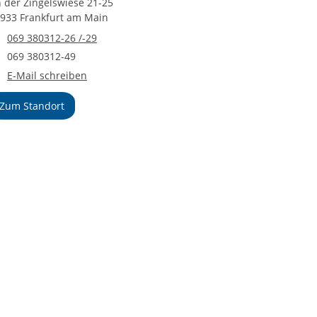
 der Zingelswiese 21-25
933 Frankfurt am Main
Telefonnummer
069 380312-26 /-29
Faxnummer
069 380312-49
E-Mail an Jugendbildung Hessen
E-Mail schreiben
Zum Standort