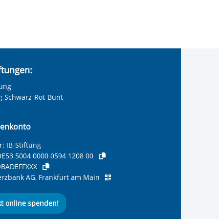
iftungen:
tung
ng Schwarz-Rot-Bunt
enkonto
: IB-Stiftung
E53 5004 0000 0594 1208 00
olie anzeigen
BADEFFXXX
zbank AG, Frankfurt am Main
kt online spenden!