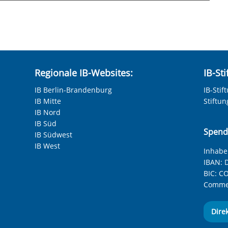
hneten Felder sind Pflichtfelder.
Regionale IB-Websites:
IB-St
IB Berlin-Brandenburg
IB-Stif
IB Mitte
Stiftu
IB Nord
IB Süd
Spend
IB Südwest
IB West
Inhaber
IBAN:
D
anzeigen
Nächste F
BIC:
CO
Commer
Dire