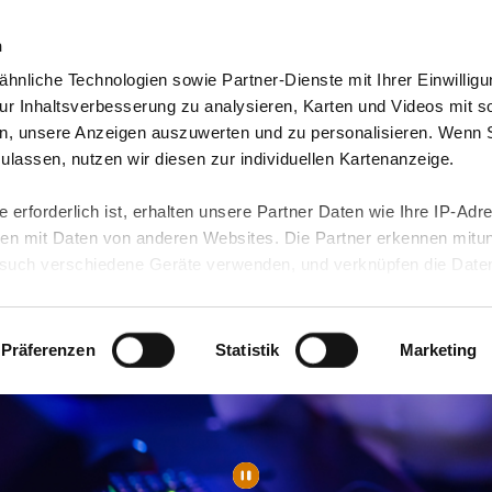
n
hnliche Technologien sowie Partner-Dienste mit Ihrer Einwilligu
orte & Angebote
Presse & Themen
Jobs & Karriere
r Inhaltsverbesserung zu analysieren, Karten und Videos mit s
n, unsere Anzeigen auszuwerten und zu personalisieren. Wenn 
 zulassen, nutzen wir diesen zur individuellen Kartenanzeige.
 erforderlich ist, erhalten unsere Partner Daten wie Ihre IP-Adr
n mit Daten von anderen Websites. Die Partner erkennen mitun
uch verschiedene Geräte verwenden, und verknüpfen die Date
kann die Datenübertragung in Drittländer (insb. die USA) nicht
rt ist kein der EU gleichwertiges Datenschutzniveau gewährlei
hre Daten führen kann.
Präferenzen
Statistik
Marketing
 in unseren
Datenschutzhinweisen
und in unserer
Cookie-Über
site-Funktionen für diese Zwecke aktiviert sind, müssen Sie al
können mittels nachfolgender Buttons über Ihre Einwilligung für
 erteilte Einwilligung stets für die Zukunft widerrufen. Bitte be