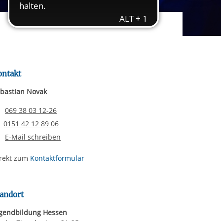
rgabe starten/stoppen
ereitstellung
es setzen wir
ontakt
bastian Novak
Telefonnummer
069 38 03 12-26
Email senden
0151 42 12 89 06
E-Mail schreiben
rekt zum
Kontaktformular
andort
gendbildung Hessen