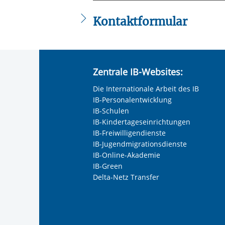
Kontaktformular
Die mit einem Sternchen (
*
) gekennzeic
Anrede
*
Zentrale IB-Websites:
Keine Angabe
Die Internationale Arbeit des IB
Frau
IB-Personalentwicklung
Herr
IB-Schulen
IB-Kindertageseinrichtungen
Neutrale Anrede
IB-Freiwilligendienste
Unternehmen
IB-Jugendmigrationsdienste
IB-Online-Akademie
Vorherige Folie 
IB-Green
Delta-Netz Transfer
Nachname, Vorname
*
Adresse (PLZ, Ort, Strasse)