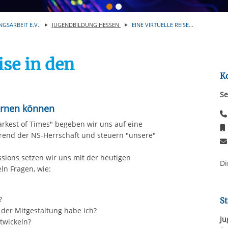
Automatische Wiede
rstreckt sich nicht auf notwendige Cookies, die erforderlich zur B
n und somit gewünschten Website-Funktionen sind. Diese Cooki
NGSARBEIT E.V.
JUGENDBILDUNG HESSEN
EINE VIRTUELLE REISE...
ressen und daher unabhängig von einer Einwilligung.
ise in den
K
Se
lernen können
arkest of Times" begeben wir uns auf eine
hrend der NS-Herrschaft und steuern "unsere"
sions setzen wir uns mit der heutigen
Di
n Fragen, wie:
?
St
der Mitgestaltung habe ich?
Ju
twickeln?