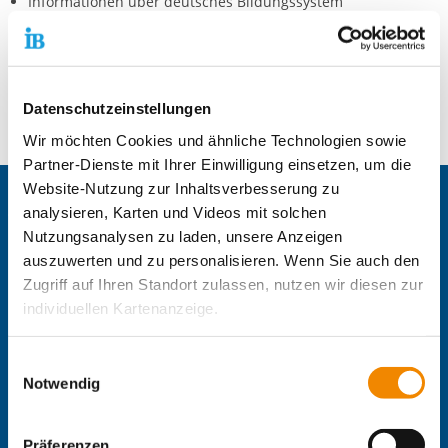
Informationen über deutsches Bildungssystem
Gestaltung der Schul-, Ausbildungs-, Praktikums- oder
Arbeitsplatzsuche
Erstellung professioneller Bewerbungsunterlagen
Vorbereitung für Vorstellungsgespräche
Datenschutzeinstellungen
Wir möchten Cookies und ähnliche Technologien sowie
Partner-Dienste mit Ihrer Einwilligung einsetzen, um die
Website-Nutzung zur Inhaltsverbesserung zu
Zentrale IB-Websites:
analysieren, Karten und Videos mit solchen
Nutzungsanalysen zu laden, unsere Anzeigen
Die Internationale Arbeit des IB
auszuwerten und zu personalisieren. Wenn Sie auch den
IB-Personalentwicklung
Zugriff auf Ihren Standort zulassen, nutzen wir diesen zur
IB-Schulen
IB-Kindertageseinrichtungen
individuellen Kartenanzeige.
IB-Freiwilligendienste
IB-Jugendmigrationsdienste
Soweit es für diese Zwecke erforderlich ist, erhalten
Einwilligungsauswahl
IB-Online-Akademie
unsere Partner Daten wie Ihre IP-Adresse und
Notwendig
IB-Green
verarbeiten diese zusammen mit Daten von anderen
Delta-Netz Transfer
Websites. Die Partner erkennen mitunter auch, wenn Sie
Präferenzen