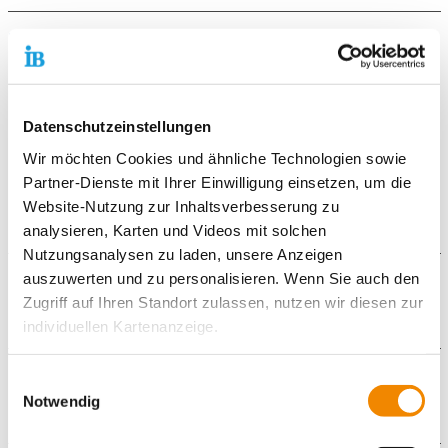
Ein Sondervorhaben des:
Datenschutzeinstellungen
Wir möchten Cookies und ähnliche Technologien sowie
Partner-Dienste mit Ihrer Einwilligung einsetzen, um die
Website-Nutzung zur Inhaltsverbesserung zu
analysieren, Karten und Videos mit solchen
Nutzungsanalysen zu laden, unsere Anzeigen
auszuwerten und zu personalisieren. Wenn Sie auch den
Der Ablauf
Zugriff auf Ihren Standort zulassen, nutzen wir diesen zur
individuellen Kartenanzeige.
Nach einer Bedarfsanalyse werden in Zusammenarbeit
mit der Schule bedarfsgerechte Gruppenangebote
Soweit es für diese Zwecke erforderlich ist, erhalten
Einwilligungsauswahl
entwickelt, die dann von ausgewählten Trägern der
Die Zielgruppe
unsere Partner Daten wie Ihre IP-Adresse und
Notwendig
politischen Bildung durchgeführt werden. Dies wird durch
verarbeiten diese zusammen mit Daten von anderen
die Respekt Coaches begleitet und gegebenenfalls vor-
Schüler*innen zwischen 12 und 27 Jahren (mit und ohne
Websites. Die Partner erkennen mitunter auch, wenn Sie