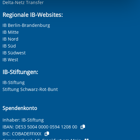
Funktionen sind. Diese Cookies setzen wir aufgrund
Delta-Netz Transfer
berechtigter Interessen und daher unabhängig von einer
Nachname, Vorname
*
Regionale IB-Websites:
Einwilligung.
IB Berlin-Brandenburg
IB Mitte
Adresse (PLZ, Ort, Strasse)
IB Nord
IB Süd
IB Südwest
IB West
Ihre E-Mail-Adresse
*
IB-Stiftungen:
IB-Stiftung
Ihre Telefonnummer
Stiftung Schwarz-Rot-Bunt
Spendenkonto
Betreff ihrer Anfrage
Inhaber: IB-Stiftung
IBAN:
DE53 5004 0000 0594 1208 00
BIC:
COBADEFFXXX
Ihre Nachricht
*