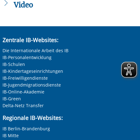
Video
Anrede
*
Keine Angabe
Frau
Zentrale IB-Websites:
Herr
Vorherige Folie anzeigen
N
Vorherige Folie anzeigen
N
Neutrale Anrede
Die Internationale Arbeit des IB
IB-Personalentwicklung
Unternehmen
IB-Schulen
IB-Kindertageseinrichtungen
IB-Freiwilligendienste
IB-Jugendmigrationsdienste
Nachname, Vorname
*
IB-Online-Akademie
IB-Green
Delta-Netz Transfer
Adresse (PLZ, Ort, Strasse)
Regionale IB-Websites:
IB Berlin-Brandenburg
IB Mitte
Ihre E-Mail-Adresse
*