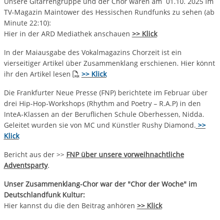
Unsere Gitarrengruppe und der Chor waren am 01.10. 2025 im
TV-Magazin Maintower des Hessischen Rundfunks zu sehen (ab
Minute 22:10):
Hier in der ARD Mediathek anschauen
>> Klick
In der Maiausgabe des Vokalmagazins Chorzeit ist ein
vierseitiger Artikel über Zusammenklang erschienen. Hier könnt
ihr den Artikel lesen
>> Klick
Die Frankfurter Neue Presse (FNP) berichtete im Februar über
drei Hip-Hop-Workshops (Rhythm and Poetry – R.A.P) in den
InteA-Klassen an der Beruflichen Schule Oberhessen, Nidda.
Geleitet wurden sie von MC und Künstler Rushy Diamond.
>>
Klick
Bericht aus der >>
FNP über unsere vorweihnachtliche
Adventsparty
.
Unser Zusammenklang-Chor war der "Chor der Woche" im
Deutschlandfunk Kultur:
Hier kannst du die den Beitrag anhören
>> Klick