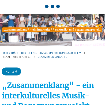
Springe zum Inhalt
Automatische Wiede
FREIER TRÄGER DER JUGEND-, SOZIAL- UND BILDUNGSARBEIT E.V.
SOZIALE ARBEIT & BER...
„ZUSAMMENKLANG“ - EI...
Kontakt
„Zusammenklang“ - ein
interkulturelles Musik-