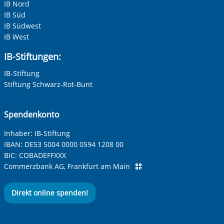
IB Nord
IB Süd
IB Südwest
Ihre Telefonnummer
IB West
IB-Stiftungen:
IB-Stiftung
Betreff ihrer Anfrage
Stiftung Schwarz-Rot-Bunt
Ihre Nachricht
*
Spendenkonto
Inhaber: IB-Stiftung
IBAN:
DE53 5004 0000 0594 1208 00
BIC:
COBADEFFXXX
Commerzbank AG, Frankfurt am Main
Direkt online spenden!
Anti-Roboter-Verifizierung
Hier klicken