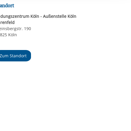
ereitstellung
andort
es setzen wir
ldungszentrum Köln - Außenstelle Köln
renfeld
insbergstr. 190
825 Köln
Telefonnummer
Zum Standort