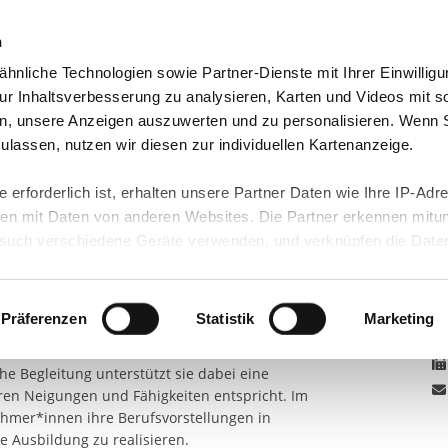
n
hnliche Technologien sowie Partner-Dienste mit Ihrer Einwilligu
orte & Angebote
Presse & Themen
Jobs & Karriere
r Inhaltsverbesserung zu analysieren, Karten und Videos mit s
n, unsere Anzeigen auszuwerten und zu personalisieren. Wenn 
NGSARBEIT E.V.
BILDUNGSZENTRUM KÖLN...
BERUFSVORBEREITUNG (...
 zulassen, nutzen wir diesen zur individuellen Kartenanzeige.
ung (BvB) im
 erforderlich ist, erhalten unsere Partner Daten wie Ihre IP-Adr
n mit Daten von anderen Websites. Die Partner erkennen mitun
K
m Köln
uch verschiedene Geräte verwenden, und verknüpfen die Date
An
kann die Datenübertragung in Drittländer (insb. die USA) nicht
rt ist kein der EU gleichwertiges Datenschutzniveau gewährlei
Bi
hre Daten führen kann.
Präferenzen
Statistik
Marketing
enden Bildungsmaßnahme (BvB)
testen,
liche in verschiedenen Berufsfeldern aus.
 in unseren
Datenschutzhinweisen
und in unserer
Cookie-Über
e Begleitung unterstützt sie dabei eine
site-Funktionen für diese Zwecke aktiviert sind, müssen Sie al
hren Neigungen und Fähigkeiten entspricht. Im
können mittels nachfolgender Buttons über Ihre Einwilligung für
ehmer*innen ihre Berufsvorstellungen in
 erteilte Einwilligung stets für die Zukunft widerrufen. Bitte be
ne Ausbildung zu realisieren.