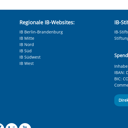
ilfen
in folgenden Berufsfeldern:
Regionale IB-Websites:
IB-St
ung
IB Berlin-Brandenburg
IB-Stif
IB Mitte
Stiftu
 Sanitär
IB Nord
IB Süd
Spend
IB Südwest
IB West
Inhaber
IBAN:
D
BIC:
CO
Commer
Dire