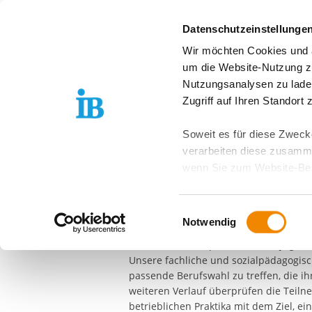
Springe zum Inhalt
Datenschutzeinstellunge
Wir möchten Cookies und ä
Über uns
Stand
um die Website-Nutzung zu
Nutzungsanalysen zu lade
FREIER TRÄGER DER JUGEND-, SOZIAL- UND BILDU
Zugriff auf Ihren Standort
Berufsvorbereit
Soweit es für diese Zwecke
verarbeiten diese zusamme
Bildungszentru
wenn Sie zum Website-Bes
geräteübergreifend. Dabei 
linksrheinisch
ausgeschlossen werden. Do
Einwilligungsauswahl
zusätzlichen Risiken für I
Notwendig
Bereits zu Beginn der
Berufsvorbereit
informieren und probieren sich Jugend
Weitere Details finden Sie
Unsere fachliche und sozialpädagogisch
Sie möchten, dass alle Web
passende Berufswahl zu treffen, die i
Kategorien auswählen. Sie 
weiteren Verlauf überprüfen die Teiln
Zwecke entscheiden und Ihre
betrieblichen Praktika mit dem Ziel, ei