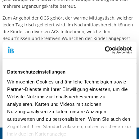
mehrere Ergänzungskräfte betreut.
Zum Angebot der OGS gehört der warme Mittagstisch, welcher
jeden Tag frisch geliefert wird. Im Nachmittagsbereich können
die Kinder an diversen AGs teilnehmen, welche den
Bedürfnissen und kreativen Wünschen der Kinder angepasst
sind.
Datenschutzeinstellungen
Die Ziele des Angebots
Wir möchten Cookies und ähnliche Technologien sowie
Partner-Dienste mit Ihrer Einwilligung einsetzen, um die
In unsere Schule bestimmen gegenseitige
Website-Nutzung zur Inhaltsverbesserung zu
Rücksichtnahme, Achtung und Unterstützung unser
analysieren, Karten und Videos mit solchen
Zusammenleben. Jedes einzele Kind soll sich wohl,
Weitere Informationen
Nutzungsanalysen zu laden, unsere Anzeigen
wertgeschätzt und ernstgenommen fühlen. Dabei
berücksichtigen wir die unterschiedlichen
auszuwerten und zu personalisieren. Wenn Sie auch den
Ansprechpersonen:
Lebensbedingungen, Herkünfte und Mentalitäten der
Zugriff auf Ihren Standort zulassen, nutzen wir diesen zur
Kinder und deren Familien. Die Schwerpunkte der
OGS Telefon: 0162-1393669
individuellen Kartenanzeige.