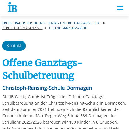
Springe zum Inhalt
FREIER TRÄGER DER JUGEND-, SOZIAL- UND BILDUNGSARBEIT E.V.
BEREICH DORMAGEN / N...
OFFENE GANZTAGS-SCHU...
Kontakt
Offene Ganztags-
Schulbetreuung
Christoph-Rensing-Schule Dormagen
Die IB West gGmbH ist Träger der Offenen Ganztags-
Schulbetreuung an der Chrsitoph-Rensing-Schule in Dormagen.
Seit dem Sommer 2021 befinden sich die Räumlichkeiten der
Grundschule am Max-Reger-Weg 3 in 41539 Dormagen. Im
Schuljahr 2025/2026 betreuen wir 190 Kinder in 8 Gruppen.
Jede Gruppe wird durch eine feste Gruppenleitung und teils