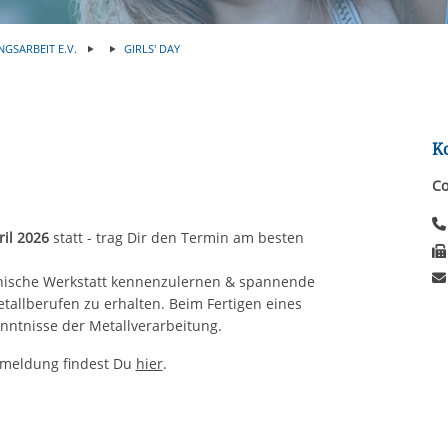
Automatische Wiede
rstreckt sich nicht auf notwendige Cookies, die erforderlich zur B
n und somit gewünschten Website-Funktionen sind. Diese Cooki
NGSARBEIT E.V.
GIRLS' DAY
ressen und daher unabhängig von einer Einwilligung.
K
Co
ril 2026
statt - trag Dir den Termin am besten
nische Werkstatt kennenzulernen & spannende
etallberufen zu erhalten. Beim Fertigen eines
nntnisse der Metallverarbeitung.
Anmeldung findest Du
hier
.