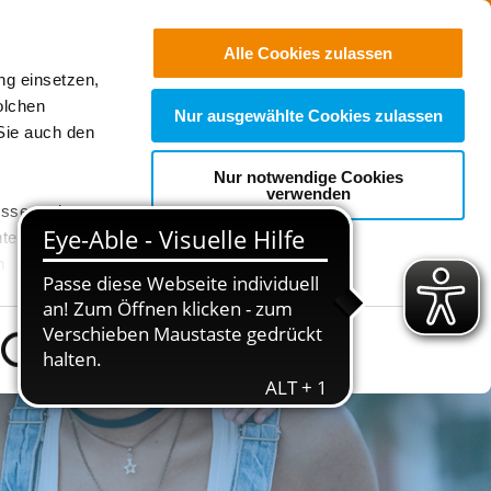
Jobs
Suchen
Alle Cookies zulassen
ng einsetzen,
Spenden
olchen
Nur ausgewählte Cookies zulassen
Sie auch den
Nur notwendige Cookies
verwenden
esse und
ter auch,
n
stet, was zu
Details zeigen
sicht
. Wenn
le Cookie-
 diese
achten Sie: