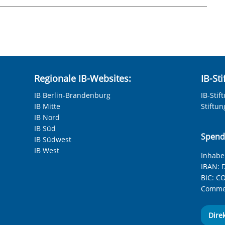
Regionale IB-Websites:
IB-St
IB Berlin-Brandenburg
IB-Stif
IB Mitte
Stiftu
IB Nord
IB Süd
Spend
IB Südwest
IB West
Inhaber
IBAN:
D
BIC:
CO
Commer
Dire