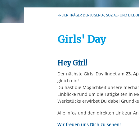
Ihre etwaige Einwilligung e
der von Ihnen aufgerufene
FREIER TRÄGER DER JUGEND-, SOZIAL- UND BILDU
aufgrund berechtigter Inte
Girls' Day
Hey Girl!
Der nächste Girls' Day findet am
23. Ap
gleich ein!
Du hast die Möglichkeit unsere mecha
Einblicke rund um die Tätigkeiten in M
Werkstücks erwirbst Du dabei Grundke
Alle Infos und den direkten Link zur 
Wir freuen uns Dich zu sehen!