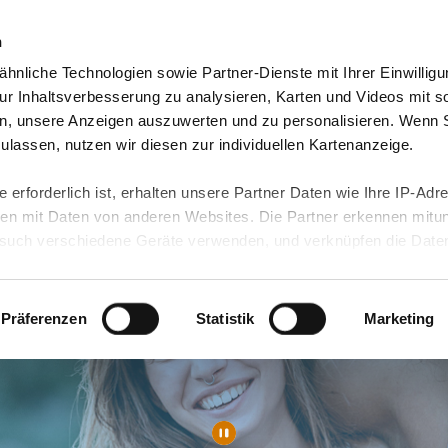
n
hnliche Technologien sowie Partner-Dienste mit Ihrer Einwilligu
orte & Angebote
Presse & Themen
Jobs & Karriere
r Inhaltsverbesserung zu analysieren, Karten und Videos mit s
n, unsere Anzeigen auszuwerten und zu personalisieren. Wenn 
 zulassen, nutzen wir diesen zur individuellen Kartenanzeige.
 erforderlich ist, erhalten unsere Partner Daten wie Ihre IP-Adr
n mit Daten von anderen Websites. Die Partner erkennen mitun
uch verschiedene Geräte verwenden, und verknüpfen die Date
kann die Datenübertragung in Drittländer (insb. die USA) nicht
rt ist kein der EU gleichwertiges Datenschutzniveau gewährlei
hre Daten führen kann.
Präferenzen
Statistik
Marketing
 in unseren
Datenschutzhinweisen
und in unserer
Cookie-Über
site-Funktionen für diese Zwecke aktiviert sind, müssen Sie al
können mittels nachfolgender Buttons über Ihre Einwilligung für
 erteilte Einwilligung stets für die Zukunft widerrufen. Bitte be