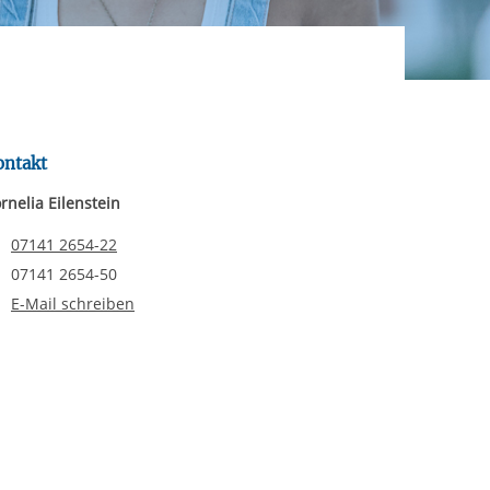
rgabe starten/stoppen
ereitstellung
es setzen wir
ontakt
rnelia Eilenstein
Telefonnummer
07141 2654-22
Faxnummer
07141 2654-50
E-Mail schreiben