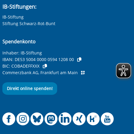
IB-Stiftungen:
IB-Stiftung
Stiftung Schwarz-Rot-Bunt
Spendenkonto
Inhaber: IB-Stiftung
IBAN:
DE53 5004 0000 0594 1208 00
BIC:
COBADEFFXXX
Commerzbank AG, Frankfurt am Main
Direkt online spenden!
Offizielle Facebook
Offizielle Instag
Offizielle Blue
Offizielle M
Offizielle
Offiziel
Offiz
Off