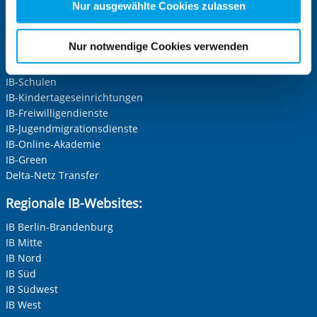
Zwecke entscheiden und Ihre erteilte Einwilligung stets
Nur ausgewählte Cookies zulassen
für die Zukunft widerrufen. Bitte beachten Sie: Ihre
Zentrale IB-Websites:
etwaige Einwilligung erstreckt sich nicht auf notwendige
Nur notwendige Cookies verwenden
Die Internationale Arbeit des IB
Cookies, die erforderlich zur Bereitstellung der von Ihnen
IB-Personalentwicklung
aufgerufenen und somit gewünschten Website-
IB-Schulen
Funktionen sind. Diese Cookies setzen wir aufgrund
IB-Kindertageseinrichtungen
berechtigter Interessen und daher unabhängig von einer
IB-Freiwilligendienste
Einwilligung.
IB-Jugendmigrationsdienste
IB-Online-Akademie
IB-Green
Delta-Netz Transfer
Regionale IB-Websites:
IB Berlin-Brandenburg
IB Mitte
IB Nord
IB Süd
IB Südwest
IB West