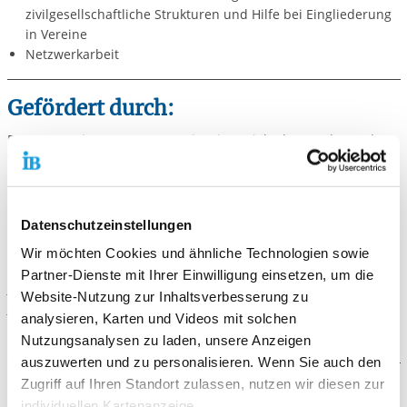
zivilgesellschaftliche Strukturen und Hilfe bei Eingliederung
in Vereine
Netzwerkarbeit
Gefördert durch:
Das Integrationsmanagement ist ein Projekt des Landes Baden-
Württemberg und wird gefördert durch das Ministerium für
Soziales, Gesundheit und Integration. Grundlage ist der Pakt für
Integration zwischen dem Land Baden-Württemberg und den
kommunalen Landesverbänden.
Datenschutzeinstellungen
Wir möchten Cookies und ähnliche Technologien sowie
Nähere Informationen zum Pakt für Integration finden Sie unter:
Partner-Dienste mit Ihrer Einwilligung einsetzen, um die
https://sozialministerium.baden-
Website-Nutzung zur Inhaltsverbesserung zu
wuerttemberg.de/de/integration/pakt-fuer-integration/
analysieren, Karten und Videos mit solchen
Nutzungsanalysen zu laden, unsere Anzeigen
auszuwerten und zu personalisieren. Wenn Sie auch den
Zugriff auf Ihren Standort zulassen, nutzen wir diesen zur
Der Ablauf
individuellen Kartenanzeige.