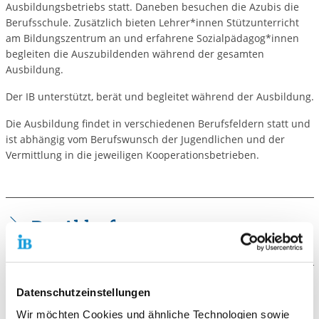
Ausbildungsbetriebs statt. Daneben besuchen die Azubis die
Berufsschule. Zusätzlich bieten Lehrer*innen Stützunterricht
am Bildungszentrum an und erfahrene Sozialpädagog*innen
begleiten die Auszubildenden während der gesamten
Ausbildung.
Der IB unterstützt, berät und begleitet während der Ausbildung.
Die Ausbildung findet in verschiedenen Berufsfeldern statt und
ist abhängig vom Berufswunsch der Jugendlichen und der
Vermittlung in die jeweiligen Kooperationsbetrieben.
Der Ablauf
Die Ausbildung dauert in der Regel drei Jahre, kann aber
je nach Ausbildungsberuf auch kürzer oder länger sein.
Die Voraussetzungen
Datenschutzeinstellungen
Während der Ausbildung stehen den Auszubildenden
Wir möchten Cookies und ähnliche Technologien sowie