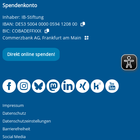
Spendenkonto
Inhaber: IB-Stiftung
IBAN:
DE53 5004 0000 0594 1208 00
BIC:
COBADEFFXXX
Commerzbank AG, Frankfurt am Main
Direkt online spenden!
Offizielle Facebook
Offizielle Instag
Offizielle Blue
Offizielle M
Offizielle
Offiziel
Offiz
Off
Impressum
Datenschutz
Datenschutzeinstellungen
Barrierefreiheit
Social Media