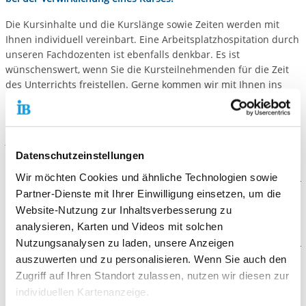
Die Kursinhalte und die Kurslänge sowie Zeiten werden mit
Ihnen individuell vereinbart. Eine Arbeitsplatzhospitation durch
unseren Fachdozenten ist ebenfalls denkbar. Es ist
wünschenswert, wenn Sie die Kursteilnehmenden für die Zeit
des Unterrichts freistellen. Gerne kommen wir mit Ihnen ins
Gespräch.
Zur weiteren Information nutzen Sie gerne auch den
>> Flyer
des BAMF
Datenschutzeinstellungen
Wir möchten Cookies und ähnliche Technologien sowie
Partner-Dienste mit Ihrer Einwilligung einsetzen, um die
Der Ablauf
Website-Nutzung zur Inhaltsverbesserung zu
analysieren, Karten und Videos mit solchen
Der Job-BSK besteht aus drei Komponenten:
Nutzungsanalysen zu laden, unsere Anzeigen
auszuwerten und zu personalisieren. Wenn Sie auch den
1.
Berufsbezogenes Kommunikationstraining am
Die Voraussetzungen
Zugriff auf Ihren Standort zulassen, nutzen wir diesen zur
Arbeitsplatz:
individuellen Kartenanzeige.
Bitten um Unterstützung