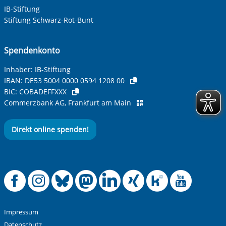
IB-Stiftung
Ihre Telefonnummer
Stiftung Schwarz-Rot-Bunt
Spendenkonto
Betreff ihrer Anfrage
Inhaber: IB-Stiftung
IBAN:
DE53 5004 0000 0594 1208 00
BIC:
COBADEFFXXX
Ihre Nachricht
*
Commerzbank AG, Frankfurt am Main
Direkt online spenden!
Offizielle Facebook
Offizielle Instag
Offizielle Blue
Offizielle M
Offizielle
Offiziel
Offiz
Off
Anti-Roboter-Verifizierung
Hier klicken
Friendly
Captcha ⇗
Impressum
Alle Informationen zum Schutz der Daten sind sind in
Datenschutz