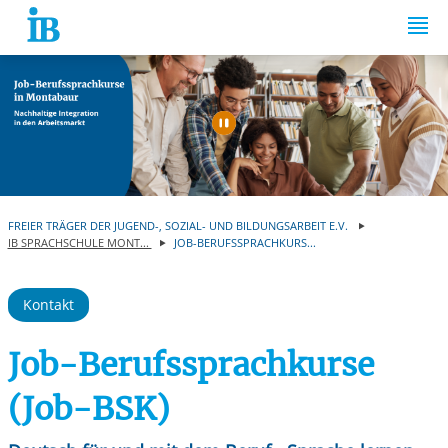
Springe zum Inhalt
Automatische Wiede
FREIER TRÄGER DER JUGEND-, SOZIAL- UND BILDUNGSARBEIT E.V.
IB SPRACHSCHULE MONT...
JOB-BERUFSSPRACHKURS...
Kontakt
Job-Berufssprachkurse
(Job-BSK)