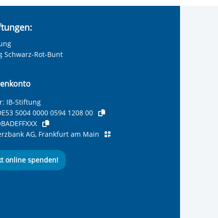
iftungen:
tung
ng Schwarz-Rot-Bunt
enkonto
: IB-Stiftung
E53 5004 0000 0594 1208 00
BADEFFXXX
zbank AG, Frankfurt am Main
kt online spenden!
ernationalen Bund
 Internationalen Bund
 Internationalen Bund
 des Internationalen B
e des Internationalen 
 des Internationalen Bu
Seite des International
ube-Kanal des Internat