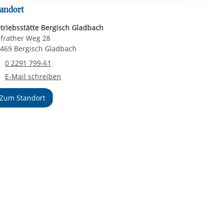
ereitstellung
andort
es setzen wir
triebsstätte Bergisch Gladbach
frather Weg 28
469 Bergisch Gladbach
Telefonnummer
0 2291 799-61
E-Mail an Betriebsstätte Bergisch Gladbach
E-Mail schreiben
Zum Standort