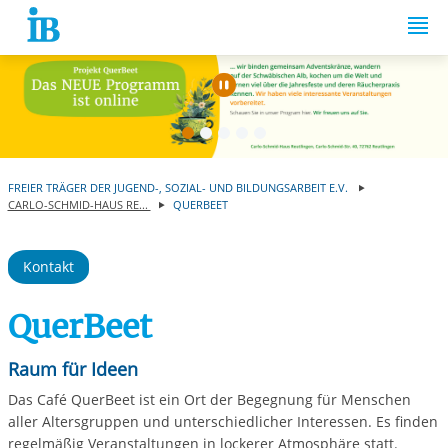
Springe zum Inhalt
Automatische Wiede
FREIER TRÄGER DER JUGEND-, SOZIAL- UND BILDUNGSARBEIT E.V.
CARLO-SCHMID-HAUS RE...
QUERBEET
Kontakt
QuerBeet
Raum für Ideen
Das Café QuerBeet ist ein Ort der Begegnung für Menschen
aller Altersgruppen und unterschiedlicher Interessen. Es finden
regelmäßig Veranstaltungen in lockerer Atmosphäre statt.