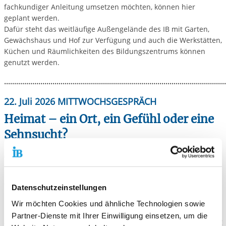
fachkundiger Anleitung umsetzen möchten, können hier
geplant werden.
Dafür steht das weitläufige Außengelände des IB mit Garten,
Gewächshaus und Hof zur Verfügung und auch die Werkstätten,
Küchen und Räumlichkeiten des Bildungszentrums können
genutzt werden.
..............................................................................................................
22. Juli 2026
MITTWOCHSGESPRÄCH
Heimat – ein Ort, ein Gefühl oder eine
Sehnsucht?
„Heimat ist etwas, das allen in die Kindheit scheint und
worin noch niemand war.“
(
Ernst Bloch)
22. Juli 2026 ab 14 Uhr mit Sylvia Zürker
Datenschutzeinstellungen
Ort: Am Gewächshaus, Projekt Querbeet, Carlo-Schmid-Str.40,
Reutlingen
Wir möchten Cookies und ähnliche Technologien sowie
Partner-Dienste mit Ihrer Einwilligung einsetzen, um die
– Huch – was ist das denn? Auf die Idee wäre ich nie gekommen!