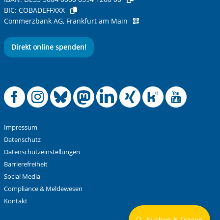
unterschiedlichen Interessen in lockerer Atmosphäre
BIC:
COBADEFFXXX
zusammen. Nächste Termine: 13.5.2026 / 27.5.2026 /
Commerzbank AG, Frankfurt am Main
10.6.2026 / 24.6.2026 / 8.7.2026 Jeweils von 9.30 – 11.30
Uhr
Direkt online spenden!
Offizielle Facebook
Offizielle Instag
Offizielle Blue
Offizielle M
Offizielle
Offiziel
Offiz
Off
Impressum
Datenschutz
Datenschutzeinstellungen
Barrierefreiheit
Social Media
Compliance & Meldewesen
Kontakt
🔍
Suchen & Fragen