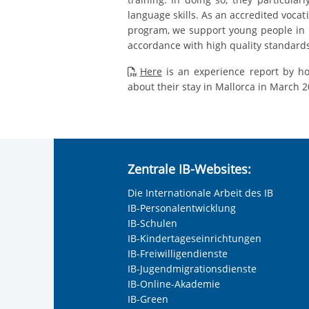
language skills. As an accredited vocat
program, we support young people in m
accordance with high quality standards
Here
is an experience report by ho
about their stay in Mallorca in March 2
Zentrale IB-Websites:
Die Internationale Arbeit des IB
IB-Personalentwicklung
IB-Schulen
IB-Kindertageseinrichtungen
IB-Freiwilligendienste
IB-Jugendmigrationsdienste
IB-Online-Akademie
IB-Green