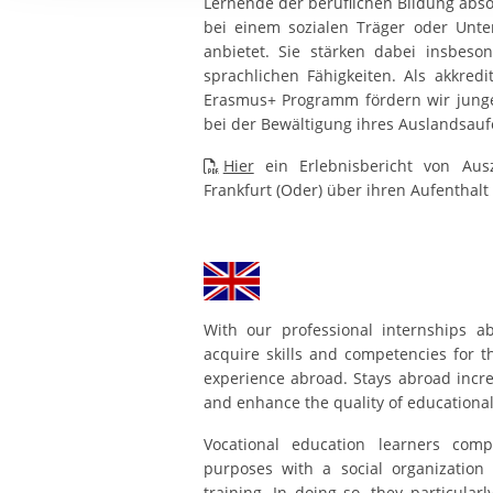
Lernende der beruflichen Bildung abs
Ihre etwaige Einwilligung e
bei einem sozialen Träger oder Unte
der von Ihnen aufgerufene
anbietet. Sie stärken dabei insbeson
aufgrund berechtigter Inte
sprachlichen Fähigkeiten. Als akkredi
Erasmus+ Programm fördern wir jung
bei der Bewältigung ihres Auslandsauf
Hier
ein Erlebnisbericht von Aus
Frankfurt (Oder) über ihren Aufenthalt
With our professional internships 
acquire skills and competencies for th
experience abroad. Stays abroad incre
and enhance the quality of educational
Vocational education learners comp
purposes with a social organization
training. In doing so, they particularl