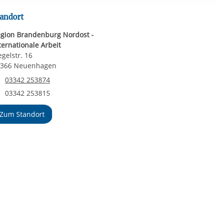
ereitstellung
es setzen wir
andort
gion Brandenburg Nordost -
ternationale Arbeit
egelstr. 16
5366 Neuenhagen
Telefonnummer
03342 253874
Faxnummer
03342 253815
Zum Standort