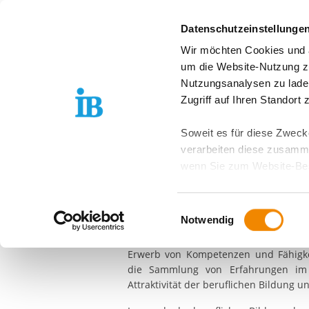
Springe zum Inhalt
Datenschutzeinstellunge
Wir möchten Cookies und ä
Über uns
Stand
um die Website-Nutzung zu
Nutzungsanalysen zu lade
FREIER TRÄGER DER JUGEND-, SOZIAL- UND BILDU
Zugriff auf Ihren Standort
Vorlesen
Soweit es für diese Zwecke
verarbeiten diese zusamme
wenn Sie zum Website-Bes
Berufliche Ausl
geräteübergreifend. Dabei 
ausgeschlossen werden. Do
Einwilligungsauswahl
zusätzlichen Risiken für I
Notwendig
Mit unseren beruflichen Auslandspra
Weitere Details finden Sie
Erwerb von Kompetenzen und Fähigkei
Sie möchten, dass alle Web
die Sammlung von Erfahrungen im 
Kategorien auswählen. Sie 
Attraktivität der beruflichen Bildung u
Zwecke entscheiden und Ihre