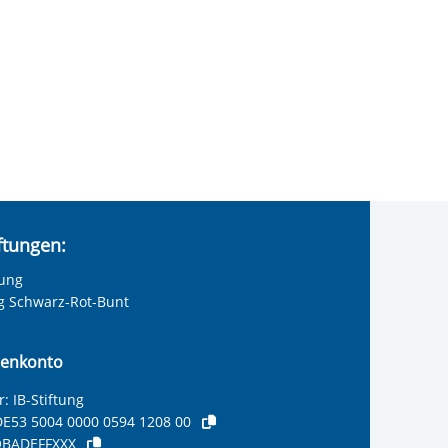
iftungen:
tung
ng Schwarz-Rot-Bunt
enkonto
: IB-Stiftung
E53 5004 0000 0594 1208 00
BADEFFXXX