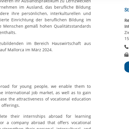
olvieren ihr Auslandspraktikum zu Lernzwecken
rstreckt sich nicht auf notwendige Cookies, die erforderlich zur B
rnehmen im Ausland, das berufliche Bildung
n und somit gewünschten Website-Funktionen sind. Diese Cooki
St
dere ihre persönlichen, interkulturellen und
ressen und daher unabhängig von einer Einwilligung.
tierte Einrichtung der beruflichen Bildung im
Re
e Menschen gemäß hohen Qualitätsstandards
In
enthalts.
Zi
1
zubildenden im Bereich Hauswirtschaft aus
 auf Mallorca im März 2024.
abroad for young people, we enable them to
e international job market, as well as to gain
ase the attractiveness of vocational education
 offerings.
lete their internships abroad for learning
 or a company abroad that offers vocational
y strengthen their personal, intercultural, and