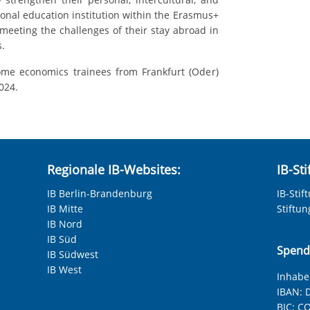
ional education institution within the Erasmus+
eeting the challenges of their stay abroad in
.
me economics trainees from Frankfurt (Oder)
024.
Regionale IB-Websites:
IB-St
IB Berlin-Brandenburg
IB-Stif
IB Mitte
Stiftu
IB Nord
IB Süd
Spend
IB Südwest
IB West
Inhaber
IBAN:
D
BIC:
CO