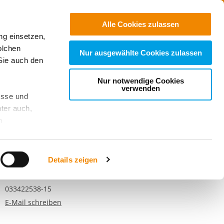
Jobs
Suchen
Alle Cookies zulassen
ng einsetzen,
Spenden
olchen
Nur ausgewählte Cookies zulassen
Sie auch den
Nur notwendige Cookies
verwenden
esse und
ter auch,
n
ontakt
stet, was zu
lly Brim
Details zeigen
Telefonnummer
03342 2538-74
sicht
. Wenn
Faxnummer
033422538-15
le Cookie-
E-Mail schreiben
 diese
achten Sie: