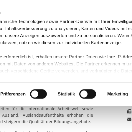
n
hnliche Technologien sowie Partner-Dienste mit Ihrer Einwilligu
orte & Angebote
Presse & Themen
Jobs & Karriere
r Inhaltsverbesserung zu analysieren, Karten und Videos mit s
n, unsere Anzeigen auszuwerten und zu personalisieren. Wenn 
NGSARBEIT E.V.
REGION BRANDENBURG N...
BERUFLICHE AUSLANDSP...
 zulassen, nutzen wir diesen zur individuellen Kartenanzeige.
 erforderlich ist, erhalten unsere Partner Daten wie Ihre IP-Adr
n mit Daten von anderen Websites. Die Partner erkennen mitun
uch verschiedene Geräte verwenden, und verknüpfen die Date
andspraktika
kann die Datenübertragung in Drittländer (insb. die USA) nicht
K
rt ist kein der EU gleichwertiges Datenschutzniveau gewährlei
Wi
hre Daten führen kann.
Präferenzen
Statistik
Marketing
ktika für junge Menschen ermöglichen wir den
 in unseren
Datenschutzhinweisen
und in unserer
Cookie-Über
ten für die internationale Arbeitswelt sowie
site-Funktionen für diese Zwecke aktiviert sind, müssen Sie al
Ausland. Auslandsaufenthalte erhöhen die
können mittels nachfolgender Buttons über Ihre Einwilligung für
nd steigern die Qualität der Bildungsangebote.
 erteilte Einwilligung stets für die Zukunft widerrufen. Bitte be