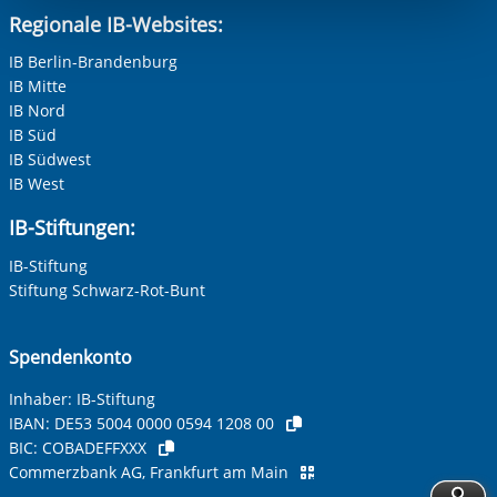
Nachname, Vorname
*
berechtigter Interessen und daher unabhängig von einer
Regionale IB-Websites:
Einwilligung.
IB Berlin-Brandenburg
IB Mitte
Adresse (PLZ, Ort, Strasse)
IB Nord
IB Süd
IB Südwest
IB West
Ihre E-Mail-Adresse
*
IB-Stiftungen:
IB-Stiftung
Ihre Telefonnummer
Stiftung Schwarz-Rot-Bunt
Spendenkonto
Betreff ihrer Anfrage
Inhaber: IB-Stiftung
IBAN:
DE53 5004 0000 0594 1208 00
BIC:
COBADEFFXXX
Ihre Nachricht
*
Commerzbank AG, Frankfurt am Main