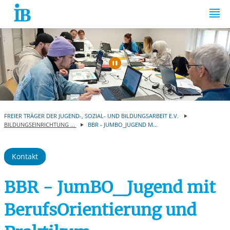
Springe zum Inhalt
Automatische Wiede
FREIER TRÄGER DER JUGEND-, SOZIAL- UND BILDUNGSARBEIT E.V.
BILDUNGSEINRICHTUNG ...
BBR - JUMBO_JUGEND M...
Kontakt
BBR - JumBO_Jugend mit
BerufsOrientierung und