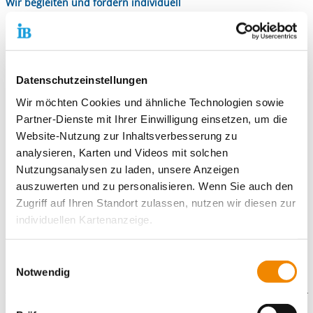
Wir begleiten und fördern individuell
beim Aufbau der Beschäftigungs- und Ausbildungsreife
in der BerufsOrientierung (BO) und im Praktikum
bei der Stärkung des Selbstwerts und der
Sozialkompetenzen
Datenschutzeinstellungen
beim Entwickeln von beruflichen und persönlichen
Wir möchten Cookies und ähnliche Technologien sowie
Lebensperspektiven
Partner-Dienste mit Ihrer Einwilligung einsetzen, um die
Unsere Unterrichtsfächer der Grundbildung
Website-Nutzung zur Inhaltsverbesserung zu
analysieren, Karten und Videos mit solchen
Deutsch
Nutzungsanalysen zu laden, unsere Anzeigen
Mathematik
auszuwerten und zu personalisieren. Wenn Sie auch den
Englisch
Zugriff auf Ihren Standort zulassen, nutzen wir diesen zur
Biologie / Geografie
individuellen Kartenanzeige.
Wirtschaft–Arbeit–Technik
Medienkunde
Soweit es für diese Zwecke erforderlich ist, erhalten
Einwilligungsauswahl
unsere Partner Daten wie Ihre IP-Adresse und
Notwendig
verarbeiten diese zusammen mit Daten von anderen
Websites. Die Partner erkennen mitunter auch, wenn Sie