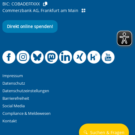
BIC:
COBADEFFXXX
Commerzbank AG, Frankfurt am Main
Direkt online spenden!
Offizielle Facebook
Offizielle Instag
Offizielle Blue
Offizielle M
Offizielle
Offiziel
Offiz
Off
Impressum
Datenschutz
Datenschutzeinstellungen
Barrierefreiheit
Social Media
Compliance & Meldewesen
Kontakt
🔍
Suchen & Fragen