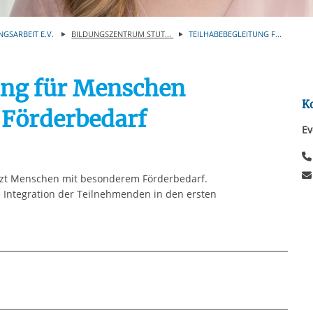
Automatische Wiede
rstreckt sich nicht auf notwendige Cookies, die erforderlich zur B
n und somit gewünschten Website-Funktionen sind. Diese Cooki
NGSARBEIT E.V.
BILDUNGSZENTRUM STUT...
TEILHABEBEGLEITUNG F...
ressen und daher unabhängig von einer Einwilligung.
ung für Menschen
K
Förderbedarf
Ev
̈tzt Menschen mit besonderem Förderbedarf.
 Integration der Teilnehmenden in den ersten