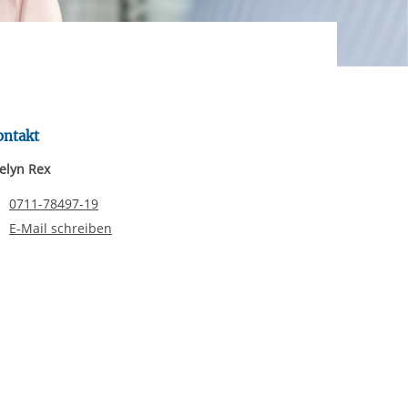
rgabe starten/stoppen
ereitstellung
es setzen wir
ontakt
elyn Rex
Telefonnummer
0711-78497-19
E-Mail schreiben