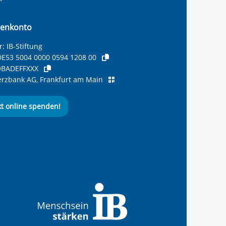
enkonto
: IB-Stiftung
E53 5004 0000 0594 1208 00
BADEFFXXX
zbank AG, Frankfurt am Main
kt online spenden!
ernationalen Bund
 Internationalen Bund
 Internationalen Bund
 des Internationalen B
e des Internationalen 
 des Internationalen Bu
Seite des International
ube-Kanal des Internat