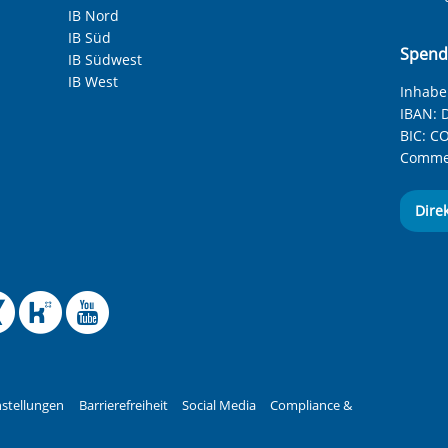
IB Nord
nfliktsituationen
IB Süd
Spend
IB Südwest
IB West
Inhaber
IBAN:
D
BIC:
CO
Commer
Dire
 Facebook-Seite des Int
le Instagram-Seite des
elle BlueSky-Seite des
izielle Mastodon-Seite
ffizielle LinkedIn-Seit
Offizielle Xing-Seite
Offizielle Kununu-
Offizieller YouT
stellungen
Barrierefreiheit
Social Media
Compliance &