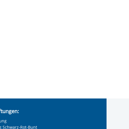
iftungen:
tung
ng Schwarz-Rot-Bunt