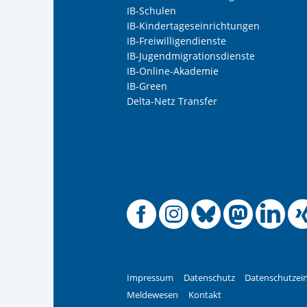
IB-Schulen
• Alltagshilfen und Unterstützung in Ko
IB-Kindertageseinrichtungen
IB-Freiwilligendienste
IB-Jugendmigrationsdienste
IB-Online-Akademie
IB-Green
Delta-Netz Transfer
Offizielle
Offiziel
Offizi
Off
O
Impressum
Datenschutz
Datenschutzein
Meldewesen
Kontakt