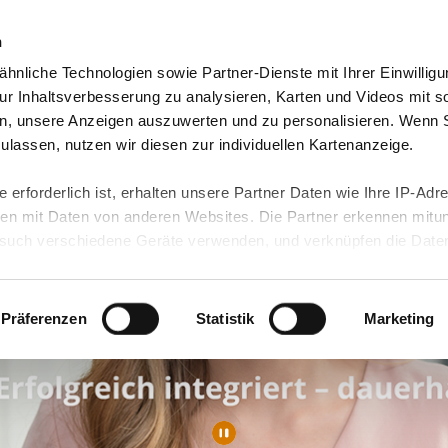
n
hnliche Technologien sowie Partner-Dienste mit Ihrer Einwilligu
orte & Angebote
Presse & Themen
Jobs & Karriere
r Inhaltsverbesserung zu analysieren, Karten und Videos mit s
n, unsere Anzeigen auszuwerten und zu personalisieren. Wenn 
 zulassen, nutzen wir diesen zur individuellen Kartenanzeige.
 erforderlich ist, erhalten unsere Partner Daten wie Ihre IP-Adr
n mit Daten von anderen Websites. Die Partner erkennen mitun
uch verschiedene Geräte verwenden, und verknüpfen die Date
kann die Datenübertragung in Drittländer (insb. die USA) nicht
rt ist kein der EU gleichwertiges Datenschutzniveau gewährlei
hre Daten führen kann.
Präferenzen
Statistik
Marketing
 in unseren
Datenschutzhinweisen
und in unserer
Cookie-Über
site-Funktionen für diese Zwecke aktiviert sind, müssen Sie al
können mittels nachfolgender Buttons über Ihre Einwilligung für
 erteilte Einwilligung stets für die Zukunft widerrufen. Bitte be