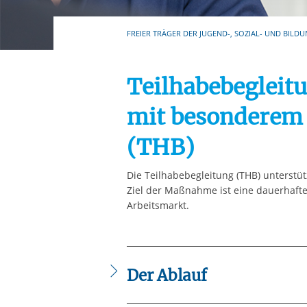
Ihre etwaige Einwilligung e
der von Ihnen aufgerufene
FREIER TRÄGER DER JUGEND-, SOZIAL- UND BILDU
aufgrund berechtigter Inte
Teilhabebegleit
mit besonderem 
(THB)
Die Teilhabebegleitung (THB) unterstu
Ziel der Maßnahme ist eine dauerhafte
Arbeitsmarkt.
Der Ablauf
Verschiedene Module sind möglich: