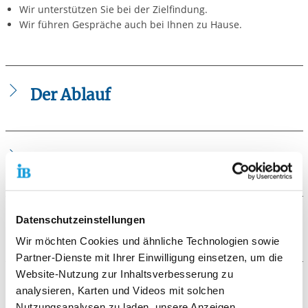
Wir unterstützen Sie bei der Zielfindung.
Wir führen Gespräche auch bei Ihnen zu Hause.
Der Ablauf
Coachinginhalte umfassen:
Die Voraussetzungen
Talentcheck (Talentkompass)
Berufsorientierung und Bewerbungstraining
Abgleich Selbstbild vs. Fremdbild
Förderung Ihrer Stärken (Empowerment)
Eingangsvoraussetzungen:
Datenschutzeinstellungen
Motivationstraining
Die Zielgruppe
Sie beziehen Leistungen nach dem SGB II oder SGB III
Kompetenztraining
Wir möchten Cookies und ähnliche Technologien sowie
und gehören zur Zielgruppe der Jugendlichen bzw.
Kommunikationstraining (Übungen zur verbalen und
Jugendliche und junge Erwachsene bis 25 Jahre
Partner-Dienste mit Ihrer Einwilligung einsetzen, um die
jungen Erwachsenen bis 25 Jahren
nonverbalen Kommunikation)
Website-Nutzung zur Inhaltsverbesserung zu
Förderung von Schlüsselkompetenzen
Die Ziele des Angebots
Lehrgangskosten:
analysieren, Karten und Videos mit solchen
Unterstützung im Berufswahlprozess
Nutzungsanalysen zu laden, unsere Anzeigen