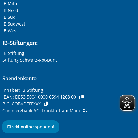
IB Mitte
Adresse (PLZ, Ort, Strasse)
IB Nord
IB Süd
IB Südwest
IB West
Ihre E-Mail-Adresse
*
IB-Stiftungen:
IB-Stiftung
Ihre Telefonnummer
Stiftung Schwarz-Rot-Bunt
Spendenkonto
Betreff ihrer Anfrage
Inhaber: IB-Stiftung
IBAN:
DE53 5004 0000 0594 1208 00
BIC:
COBADEFFXXX
Ihre Nachricht
*
Commerzbank AG, Frankfurt am Main
Direkt online spenden!