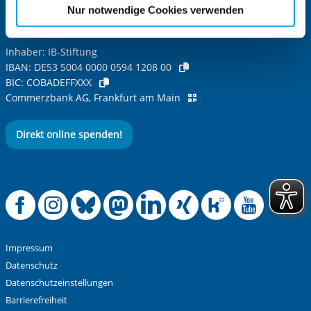
etwaige Einwilligung erstreckt sich nicht auf notwendige
Nur notwendige Cookies verwenden
Cookies, die erforderlich zur Bereitstellung der von Ihnen
Spendenkonto
aufgerufenen und somit gewünschten Website-
Inhaber: IB-Stiftung
Funktionen sind. Diese Cookies setzen wir aufgrund
IBAN:
DE53 5004 0000 0594 1208 00
berechtigter Interessen und daher unabhängig von einer
BIC:
COBADEFFXXX
Einwilligung.
Commerzbank AG, Frankfurt am Main
Direkt online spenden!
Offizielle Facebook
Offizielle Instag
Offizielle Blue
Offizielle M
Offizielle
Offiziel
Offiz
Off
Impressum
Datenschutz
Datenschutzeinstellungen
Barrierefreiheit