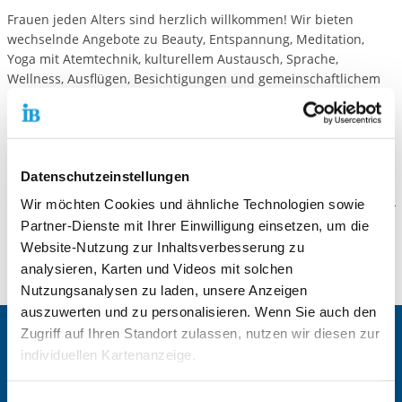
Frauen jeden Alters sind herzlich willkommen! Wir bieten
wechselnde Angebote zu Beauty, Entspannung, Meditation,
Yoga mit Atemtechnik, kulturellem Austausch, Sprache,
Wellness, Ausflügen, Besichtigungen und gemeinschaftlichem
Kochen.
Donnerstag:
10:00–13:00 Uhr
Kursverantwortliche:
Nuray Erdem
Datenschutzeinstellungen
Wir möchten Cookies und ähnliche Technologien sowie
Partner-Dienste mit Ihrer Einwilligung einsetzen, um die
Downloads
Website-Nutzung zur Inhaltsverbesserung zu
analysieren, Karten und Videos mit solchen
Frauentreff_IB_Weisskirchen_2026.pdf
Nutzungsanalysen zu laden, unsere Anzeigen
auszuwerten und zu personalisieren. Wenn Sie auch den
Zugriff auf Ihren Standort zulassen, nutzen wir diesen zur
Zentrale IB-Websites:
individuellen Kartenanzeige.
Die Internationale Arbeit des IB
IB-Personalentwicklung
Soweit es für diese Zwecke erforderlich ist, erhalten