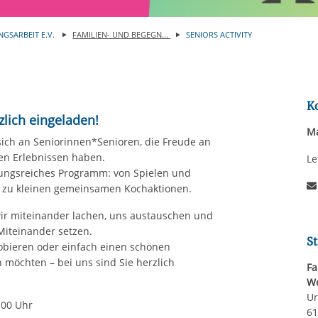
Automatische Wiede
rstreckt sich nicht auf notwendige Cookies, die erforderlich zur B
n und somit gewünschten Website-Funktionen sind. Diese Cooki
NGSARBEIT E.V.
FAMILIEN- UND BEGEGN...
SENIORS ACTIVITY
ressen und daher unabhängig von einer Einwilligung.
K
lich eingeladen!
Ma
 sich an Seniorinnen*Senioren, die Freude an
n Erlebnissen haben.
Le
ungsreiches Programm: von Spielen und
n zu kleinen gemeinsamen Kochaktionen.
r miteinander lachen, uns austauschen und
 Miteinander setzen.
St
obieren oder einfach einen schönen
 möchten – bei uns sind Sie herzlich
Fa
We
Ur
7:00 Uhr
61