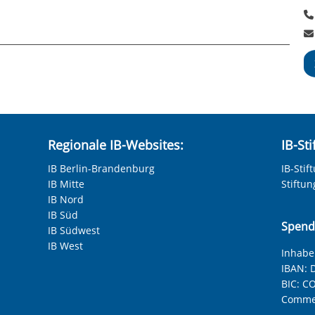
chen_2026_.pdf
Regionale IB-Websites:
IB-St
IB Berlin-Brandenburg
IB-Stif
IB Mitte
Stiftu
IB Nord
IB Süd
Spend
IB Südwest
IB West
Inhaber
IBAN:
D
BIC:
CO
Commer