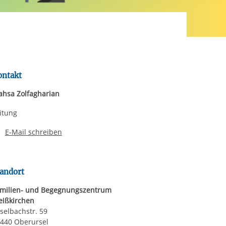
rgabe starten/stoppen
ereitstellung
es setzen wir
ontakt
hsa Zolfagharian
itung
E-Mail schreiben
andort
milien- und Begegnungszentrum
ißkirchen
selbachstr. 59
440 Oberursel