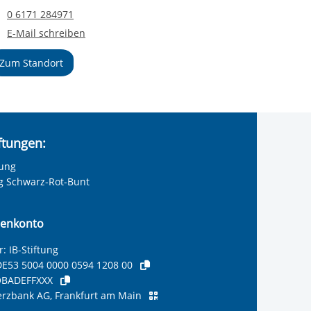
Telefonnummer
0 6171 284971
E-Mail an Familien- und Begegnungszentrum Weißkirchen
E-Mail schreiben
Zum Standort
iftungen:
tung
ng Schwarz-Rot-Bunt
enkonto
: IB-Stiftung
E53 5004 0000 0594 1208 00
BADEFFXXX
zbank AG, Frankfurt am Main