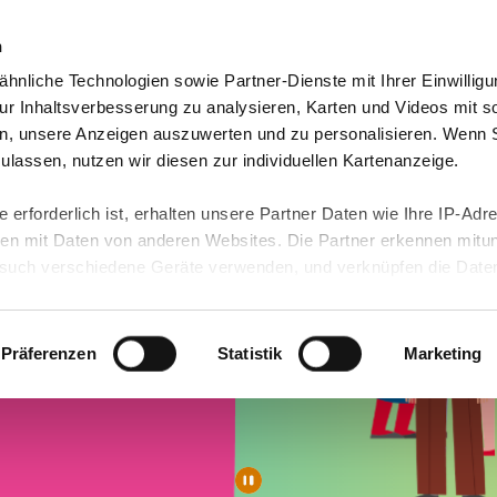
n
hnliche Technologien sowie Partner-Dienste mit Ihrer Einwilligu
orte & Angebote
Presse & Themen
Jobs & Karriere
r Inhaltsverbesserung zu analysieren, Karten und Videos mit s
n, unsere Anzeigen auszuwerten und zu personalisieren. Wenn 
 zulassen, nutzen wir diesen zur individuellen Kartenanzeige.
 erforderlich ist, erhalten unsere Partner Daten wie Ihre IP-Adr
n mit Daten von anderen Websites. Die Partner erkennen mitun
uch verschiedene Geräte verwenden, und verknüpfen die Date
kann die Datenübertragung in Drittländer (insb. die USA) nicht
rt ist kein der EU gleichwertiges Datenschutzniveau gewährlei
hre Daten führen kann.
Präferenzen
Statistik
Marketing
 in unseren
Datenschutzhinweisen
und in unserer
Cookie-Über
site-Funktionen für diese Zwecke aktiviert sind, müssen Sie al
können mittels nachfolgender Buttons über Ihre Einwilligung für
 erteilte Einwilligung stets für die Zukunft widerrufen. Bitte be