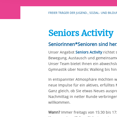
Ihre etwaige Einwilligung e
der von Ihnen aufgerufene
FREIER TRÄGER DER JUGEND-, SOZIAL- UND BILDU
aufgrund berechtigter Inte
Seniors Activity
Seniorinnen*Senioren sind herz
Unser Angebot
Seniors Activity
richtet
Bewegung, Austausch und gemeinsame
Unser Team bietet Ihnen ein abwechsl
Gymnastik über Nordic Walking bis hi
In entspannter Atmosphäre möchten wi
neue Impulse für ein aktives, erfülltes
Ganz gleich, ob Sie etwas Neues auspr
Nachmittag in netter Runde verbringen
willkommen.
Wann?
Immer freitags von 15:30 bis 1