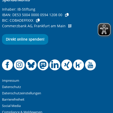
Inhaber: IB-Stiftung
IBAN:
DE53 5004 0000 0594 1208 00
BIC:
COBADEFFXXX
Commerzbank AG, Frankfurt am Main
Direkt online spenden!
Anti-Roboter-Verifizierung
Hier klicken
Friendly
Captcha ⇗
Offizielle Facebook
Offizielle Instag
Offizielle Blue
Offizielle M
Offizielle
Offiziel
Offiz
Off
Alle Informationen zum Schutz der Daten sind sind in
unserer
Datenschutzerklärung
aufrufbar.
Absenden
Impressum
Datenschutz
Datenschutzeinstellungen
Barrierefreiheit
Social Media
Compliance & Meldewesen