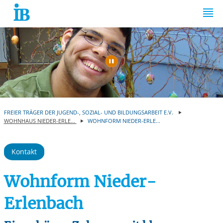
Springe zum Inhalt
Automatische Wiede
FREIER TRÄGER DER JUGEND-, SOZIAL- UND BILDUNGSARBEIT E.V.
WOHNHAUS NIEDER-ERLE...
WOHNFORM NIEDER-ERLE...
Kontakt
Wohnform Nieder-
Erlenbach