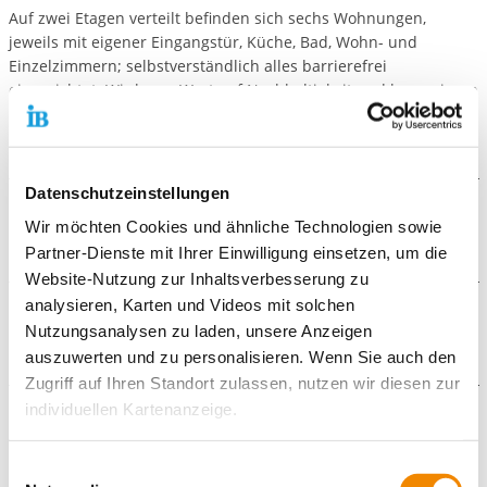
Auf zwei Etagen verteilt befinden sich sechs Wohnungen,
jeweils mit eigener Eingangstür, Küche, Bad, Wohn- und
Einzelzimmern; selbstverständlich alles barrierefrei
eingerichtet. Wir legen Wert auf Nachhaltigkeit und kooperieren
mit regionalen Unternehmen.
Datenschutzeinstellungen
Der Ablauf
Wir möchten Cookies und ähnliche Technologien sowie
Partner-Dienste mit Ihrer Einwilligung einsetzen, um die
Unser Angebot
Website-Nutzung zur Inhaltsverbesserung zu
analysieren, Karten und Videos mit solchen
Wohnen in Einzelzimmern, entweder in einer Vierer-
Die Voraussetzungen
Nutzungsanalysen zu laden, unsere Anzeigen
oder Sechser-Wohngruppe
auszuwerten und zu personalisieren. Wenn Sie auch den
Assistenzleistungen und Unterstützung bei der
Die Behinderung muss amtlich anerkannt sein.
Bedarfsermittlung
Zugriff auf Ihren Standort zulassen, nutzen wir diesen zur
Leistungsberechtigte sind nach SGB IX § 99 Personen nach
Freizeitgestaltung und sozialräumliche
individuellen Kartenanzeige.
§ 53 SGB XII, Abs. 1 und 2 und den §§ 1-3 der EinglHVO in
Die Zielgruppe
Aktivitäten im Nahraum
der am 31.12.2019 gültigen Fassung. Es sind Menschen,
Attraktives Außengelände
Soweit es für diese Zwecke erforderlich ist, erhalten
Einwilligungsauswahl
die in erheblichem Umfang in ihrer Fähigkeit zur Teilhabe
Bezugsbetreuung
Das Angebot richtet sich an Frankfurter Bürger*innen mit