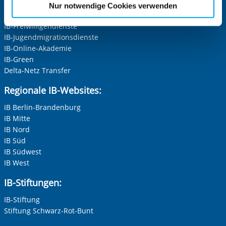
etwaige Einwilligung erstreckt sich nicht auf notwendige
IB-Schulen
Nur notwendige Cookies verwenden
Herr
Cookies, die erforderlich zur Bereitstellung der von Ihnen
IB-Kindertageseinrichtungen
aufgerufenen und somit gewünschten Website-
IB-Freiwilligendienste
Neutrale Anrede
Funktionen sind. Diese Cookies setzen wir aufgrund
IB-Jugendmigrationsdienste
Unternehmen
IB-Online-Akademie
berechtigter Interessen und daher unabhängig von einer
IB-Green
Einwilligung.
Delta-Netz Transfer
Nachname, Vorname
*
Regionale IB-Websites:
IB Berlin-Brandenburg
IB Mitte
Adresse (PLZ, Ort, Strasse)
IB Nord
IB Süd
IB Südwest
IB West
Ihre E-Mail-Adresse
*
IB-Stiftungen:
IB-Stiftung
Ihre Telefonnummer
Stiftung Schwarz-Rot-Bunt