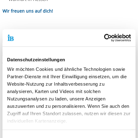
Wir freuen uns auf dich!
>> Ziele und Ergebnisse des QuB-Projekts in den
Datenschutzeinstellungen
Durchläufen 24/25 und 25/26 - Berichtsjahr 2025
Wir möchten Cookies und ähnliche Technologien sowie
Partner-Dienste mit Ihrer Einwilligung einsetzen, um die
Das Projekt wird von der Europäischen Union und aus Mitteln
Website-Nutzung zur Inhaltsverbesserung zu
des Landes Hessen gefördert. Das Jugend- und Sozialamt der
analysieren, Karten und Videos mit solchen
Stadt Frankfurt am Main beteiligt sich mit einer Kofinanzierung.
Nutzungsanalysen zu laden, unsere Anzeigen
auszuwerten und zu personalisieren. Wenn Sie auch den
Zugriff auf Ihren Standort zulassen, nutzen wir diesen zur
individuellen Kartenanzeige.
Soweit es für diese Zwecke erforderlich ist, erhalten
Einwilligungsauswahl