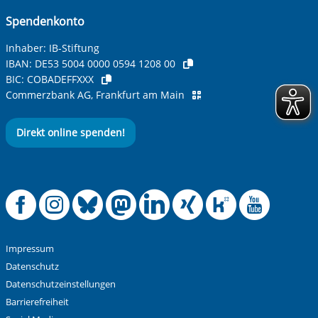
Spendenkonto
Betreff ihrer Anfrage
Inhaber: IB-Stiftung
IBAN:
DE53 5004 0000 0594 1208 00
BIC:
COBADEFFXXX
Ihre Nachricht
*
Commerzbank AG, Frankfurt am Main
Direkt online spenden!
Offizielle Facebook
Offizielle Instag
Offizielle Blue
Offizielle M
Offizielle
Offiziel
Offiz
Off
Anti-Roboter-Verifizierung
Hier klicken
Friendly
Captcha ⇗
Impressum
Alle Informationen zum Schutz der Daten sind sind in
Datenschutz
unserer
Datenschutzerklärung
aufrufbar.
Datenschutzeinstellungen
Barrierefreiheit
Absenden